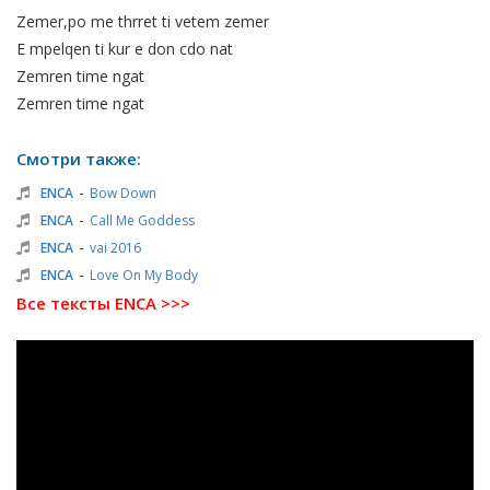
Zemer,po me thrret ti vetem zemer
E mpelqen ti kur e don cdo nat
Zemren time ngat
Zemren time ngat
Смотри также:
-
ENCA
Bow Down
-
ENCA
Call Me Goddess
-
ENCA
vai 2016
-
ENCA
Love On My Body
Все тексты ENCA >>>