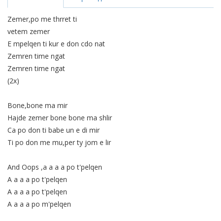
Zemer,po me thrret ti
vetem zemer
E mpelqen ti kur e don cdo nat
Zemren time ngat
Zemren time ngat
(2x)
Bone,bone ma mir
Hajde zemer bone bone ma shlir
Ca po don ti babe un e di mir
Ti po don me mu,per ty jom e lir
And Oops ,a a a a po t'pelqen
A a a a po t'pelqen
A a a a po t'pelqen
A a a a po m'pelqen