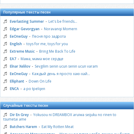
Популярные тексты песен
-
Everlasting Summer
Let's be friends...
-
Edgar Gevorgyan
Noravanqi Momern
-
EeOneGuy
Песня про задрота
-
English
toys for me, toys for you
-
Extreme Music
Bring Me Back To Life
-
EA7
Мама, мама мое сердце
-
Elnar Xelilov
Sevgilim senin ucun senin ucun varam
-
EeOneGuy
Каждый день я просто хаю-хай...
-
Elliphant
Down On Life
-
ENCA
a po tpelqen
Случайные тексты песен
-
Dir En Grey
Yokusou ni DREAMBOX aruiwa seijuku no rinen to
tsumetai ame
-
Butchers Harem
Eat My Rotten Meat
-