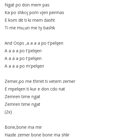
Ngat po don mem pas
Ka po shkoj pom vjen permas
E kom dit ti ki mem dasht
Ti me mu,un me ty bashk
And Oops ,a a a a po t'pelqen
A a a a po t'pelqen
A a a a po t'pelqen
A a a a po m'pelqen
Zemer,po me thrret ti vetem zemer
E mpelqen ti kur e don cdo nat
Zemren time ngat
Zemren time ngat
(2x)
Bone,bone ma mir
Hajde zemer bone bone ma shlir