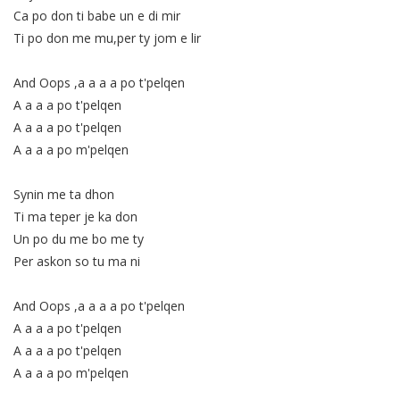
Ca po don ti babe un e di mir
Ti po don me mu,per ty jom e lir
And Oops ,a a a a po t'pelqen
A a a a po t'pelqen
A a a a po t'pelqen
A a a a po m'pelqen
Synin me ta dhon
Ti ma teper je ka don
Un po du me bo me ty
Per askon so tu ma ni
And Oops ,a a a a po t'pelqen
A a a a po t'pelqen
A a a a po t'pelqen
A a a a po m'pelqen