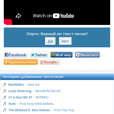
Опрос: Верный ли текст песни?
Да
Нет
Facebook
Twitter
Мой мир
Вконтакте
Одноклассники
Google+
Последние добавленные тексты песен
-
NevAkillAz
Save me
-
Louis Amstrong
Wonderful World
-
ST и Dino MC 47
RAPINFO
-
Stimi
Я не хочу тебя любить
-
The Wickeed ft. Alex Holmes
From The Top