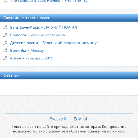
-
The Wickeed ft. Alex Holmes
From The Top
Случайные тексты песен
-
Sans Love-Music
ЛАГУЧИЙ ПОРТАЛ
-
Comedoz
солнце растамана
-
Детские песни
Беленький подснежник минус
-
Бони Эм
Москоу
-
Абзал
кара шаш 2015
Счётчик
Русский
English
Тексты песен на сайте принадлежат их авторам. Копирование
возможно только с указанием обратной ссылки на источник.