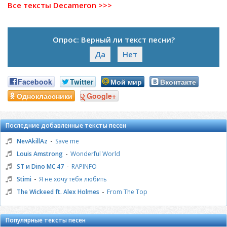
Все тексты Decameron >>>
Опрос: Верный ли текст песни?
Да
Нет
Facebook
Twitter
Мой мир
Вконтакте
Одноклассники
Google+
Последние добавленные тексты песен
-
NevAkillAz
Save me
-
Louis Amstrong
Wonderful World
-
ST и Dino MC 47
RAPINFO
-
Stimi
Я не хочу тебя любить
-
The Wickeed ft. Alex Holmes
From The Top
Популярные тексты песен