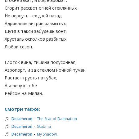
В окне закат, и кофе аромат.
Сгорит рассвет огней стеклянных.
Не вернуть тех дней назад.
Адриналин витрин размытых.
Шутя в такси забудешь зонт.
Хрусталь осколков разбитых
Любви сезон.
Глоток вина, тишина полусонная,
Аэропорт, и за стеклом ночной туман.
Растает грусть на губах,
А я лечу к тебе
Рейсом на Милан.
Смотри также:
-
Decameron
The Scar of Damnation
-
Decameron
Skabma
-
Decameron
My Shadow...