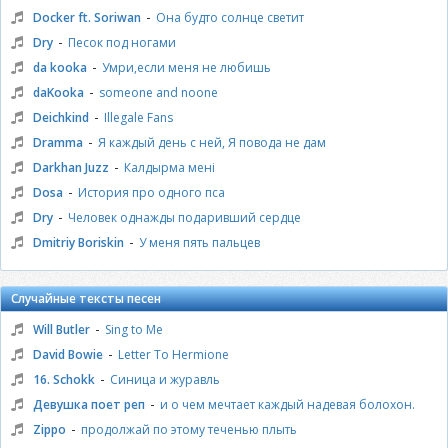
-
Docker ft. Soriwan
Она будто солнце светит
-
Dry
Песок под ногами
-
da kooka
Умри,если меня не любишь
-
daKooka
someone and noone
-
Deichkind
Illegale Fans
-
Dramma
Я каждый день с ней, Я повода не дам
-
Darkhan Juzz
Калдырма менi
-
Dosa
История про одного пса
-
Dry
Человек однажды подаривший сердце
-
Dmitriy Boriskin
У меня пять пальцев
Случайные тексты песен
-
Will Butler
Sing to Me
-
David Bowie
Letter To Hermione
-
16. Schokk
Синица и журавль
-
Девушка поет реп
и о чем мечтает каждый надевая болохон.
-
Zippo
продолжай по этому теченью плыть