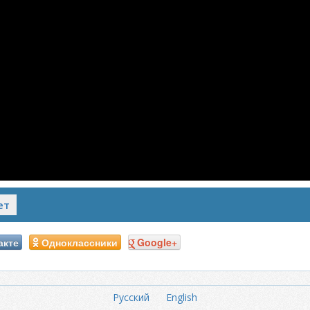
ет
акте
Одноклассники
Google+
Русский
English