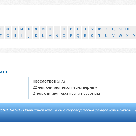
Е
Ж
З
И
К
Л
М
Н
О
П
Р
С
Т
У
Ф
Х
Ц
Ч
Ш
Э
F
G
H
I
J
K
L
M
N
O
P
Q
R
S
T
U
V
W
X
Y
 мне
Просмотров
6173
22 чел. считают текст песни верным
2 чел. считают текст песни неверным
SIDE BAND - Нравишься мне , а еще перевод песни с видео или клипом. 