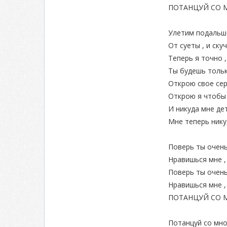
ПОТАНЦУЙ СО 
Улетим подальш
От суеты , и ску
Теперь я точно 
Ты будешь тольк
Открою свое се
Открою я чтобы 
И никуда мне де
Мне теперь нику
Поверь ты очен
Нравишься мне ,
Поверь ты очен
Нравишься мне ,
ПОТАНЦУЙ СО 
Потанцуй со мной