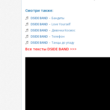
Смотри также:
-
DSIDE BAND
Бандиты
-
DSIDE BAND
Love Yourself
-
DSIDE BAND
Девочка Космос
-
DSIDE BAND
Телефон
-
DSIDE BAND
Танцы до упаду
Все тексты DSIDE BAND >>>