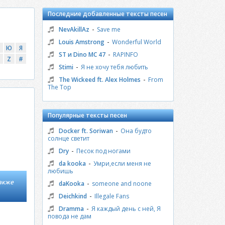
Последние добавленные тексты песен
-
NevAkillAz
Save me
-
Louis Amstrong
Wonderful World
Ю
Я
-
ST и Dino MC 47
RAPINFO
Z
#
-
Stimi
Я не хочу тебя любить
-
The Wickeed ft. Alex Holmes
From
The Top
Популярные тексты песен
-
Docker ft. Soriwan
Она будто
солнце светит
-
Dry
Песок под ногами
-
da kooka
Умри,если меня не
любишь
Также
-
daKooka
someone and noone
-
Deichkind
Illegale Fans
-
Dramma
Я каждый день с ней, Я
повода не дам