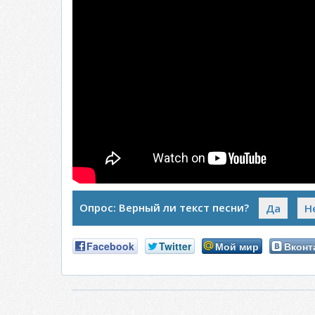
Опрос: Верный ли текст песни?
Да
Н
Facebook
Twitter
Мой мир
Вконт