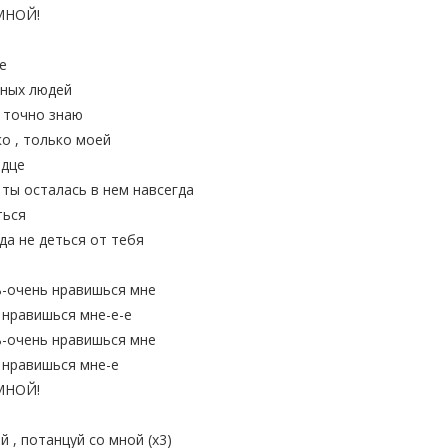
МНОЙ!
е
чных людей
, точно знаю
о , только моей
рдце
ты осталась в нем навсегда
ться
да не деться от тебя
ь-очень нравишься мне
 нравишься мне-е-е
ь-очень нравишься мне
 нравишься мне-е
МНОЙ!
 , потанцуй со мной (х3)