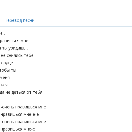
Перевод песни
е ,
нравишься мне
и ты увидишь ,
 не снились тебе
сердце
чтобы ты
 меня
ться
да не деться от тебя
ь-очень нравишься мне
 нравишься мне-е-е
ь-очень нравишься мне
 нравишься мне-е