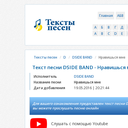
Главная
АБВ
А
Б
В
Г
Д
A
B
C
D
E
Тексты песен
D
DSIDE BAND
Нравишься мне
Текст песни DSIDE BAND - Нравишься
Исполнитель
DSIDE BAND
Название песни
Нравишься мне
Дата добавления
19.05.2016 | 20:21:44
Для вашего ознакомления предоставлен текст песни D
вы можете прослушать песню онлайн
Слушать с помощью Youtube