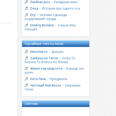
-
Darkhan Juzz
Калдырма менi
-
Dosa
История про одного пса
-
Dry
Человек однажды
подаривший сердце
-
Dmitriy Boriskin
У меня пять
пальцев
Случайные тексты песен
-
Инкогнито
Дышать
-
Zankyou no Terror
Dobu To
Kobune To Bokura No Shinwa
-
Жигиттер квартети
Бариде сен
ушин
-
Катя Лель
Придумала
-
Честный feat Bezza
Закрываю
глаза.
Счётчик