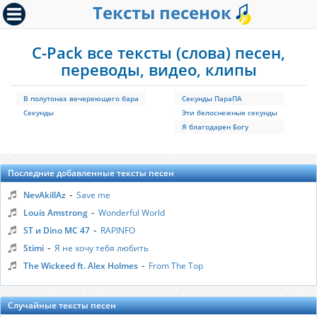
Тексты песенок
C-Pack все тексты (слова) песен,
переводы, видео, клипы
В полутонах вечереющего бара
Секунды ПараПА
Секунды
Эти белоснежные секунды
Я благодарен Богу
Последние добавленные тексты песен
-
NevAkillAz
Save me
-
Louis Amstrong
Wonderful World
-
ST и Dino MC 47
RAPINFO
-
Stimi
Я не хочу тебя любить
-
The Wickeed ft. Alex Holmes
From The Top
Случайные тексты песен