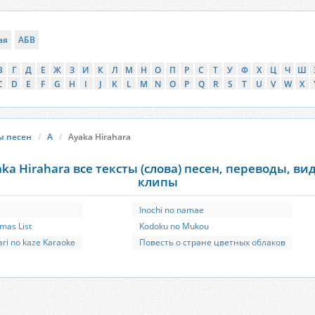
ая
АБВ
В
Г
Д
Е
Ж
З
И
К
Л
М
Н
О
П
Р
С
Т
У
Ф
Х
Ц
Ч
Ш
C
D
E
F
G
H
I
J
K
L
M
N
O
P
Q
R
S
T
U
V
W
X
ы песен
A
Ayaka Hirahara
ka Hirahara все тексты (слова) песен, переводы, ви
клипы
a
Inochi no namae
mas List
Kodoku no Mukou
ari no kaze Karaoke
Повесть о стране цветных облаков