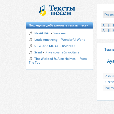
Главн
Последние добавленные тексты песен
А
Б
A
B
-
NevAkillAz
Save me
-
Louis Amstrong
Wonderful World
-
ST и Dino MC 47
RAPINFO
Текст
-
Stimi
Я не хочу тебя любить
-
The Wickeed ft. Alex Holmes
From
Aya
The Top
Ashit
Christ
hajim