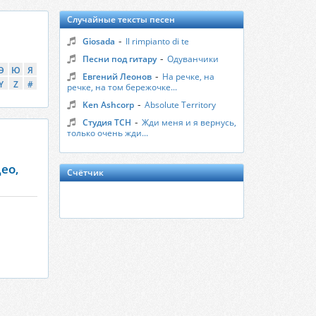
Случайные тексты песен
-
Giosada
Il rimpianto di te
-
Песни под гитару
Одуванчики
Э
Ю
Я
-
Евгений Леонов
На речке, на
Y
Z
#
речке, на том бережочке...
-
Ken Ashcorp
Absolute Territory
-
Студия ТСН
Жди меня и я вернусь,
только очень жди...
део,
Счётчик