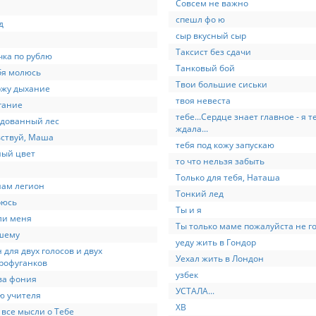
Совсем не важно
спешл фо ю
д
сыр вкусный сыр
Таксист без сдачи
ка по рублю
Танковый бой
бя молюсь
Твои большие сиськи
ржу дыхание
твоя невеста
гание
тебе...Сердце знает главное - я т
лдованный лес
ждала...
ствуй, Маша
тебя под кожу запускаю
ный цвет
то что нельзя забыть
Только для тебя, Наташа
нам легион
Тонкий лед
рюсь
Ты и я
ли меня
Ты только маме пожалуйста не г
шему
уеду жить в Гондор
 для двух голосов и двух
Уехал жить в Лондон
рофуганков
узбек
ва фония
УСТАЛА...
ю учителя
ХВ
 все мысли о Тебе