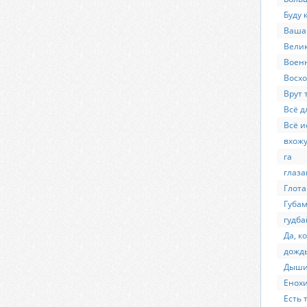
Буду 
Ваша
Вели
Воен
Восхо
Врут 
Всё д
Всё и
вхож
га
глаза
Глота
Губам
гудба
Да, к
дожд
Дыш
Енох
Есть 