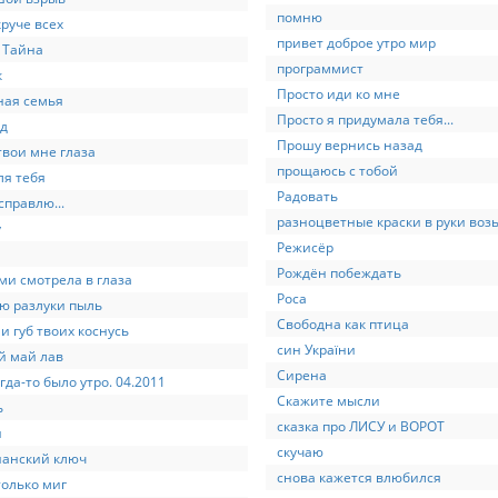
помню
круче всех
привет доброе утро мир
 Тайна
программист
к
Просто иди ко мне
ная семья
Просто я придумала тебя...
д
Прошу вернись назад
твои мне глаза
прощаюсь с тобой
ля тебя
Радовать
справлю...
разноцветные краски в руки воз
у
Режисёр
Рождён побеждать
ми смотрела в глаза
Роса
ю разлуки пыль
Свободна как птица
и губ твоих коснусь
син України
й май лав
Сирена
огда-то было утро. 04.2011
Скажите мысли
ь
сказка про ЛИСУ и ВОРОТ
и
скучаю
ианский ключ
снова кажется влюбился
только миг