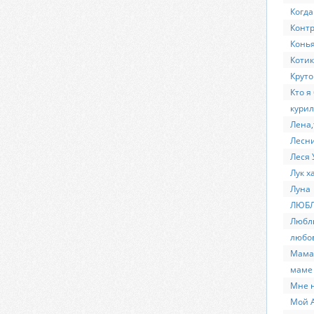
Когда
Контр
Конь
Котик
Круто
Кто я
кури
Лена,
Лесни
Леся 
Лук х
Луна
ЛЮБЛ
Люблю
любов
Мама,
маме п
Мне н
Мой 