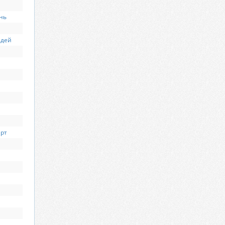
нь
идей
арт