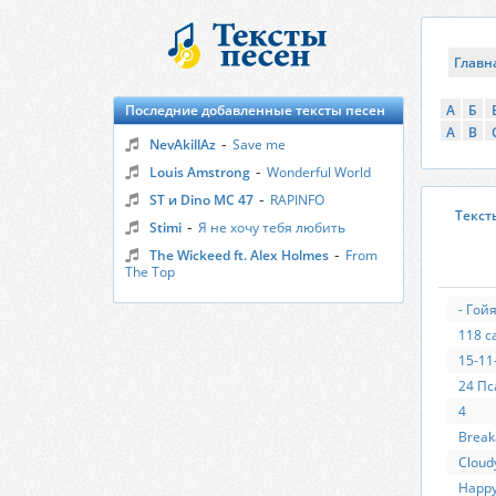
Главн
Последние добавленные тексты песен
А
Б
A
B
-
NevAkillAz
Save me
-
Louis Amstrong
Wonderful World
-
ST и Dino MC 47
RAPINFO
Текст
-
Stimi
Я не хочу тебя любить
-
The Wickeed ft. Alex Holmes
From
The Top
- Гой
118 с
15-11
24 Пс
4
Break
Cloud
Happ