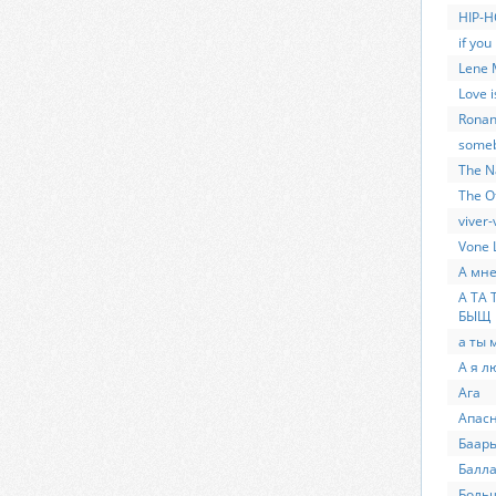
HIP-
if yo
Lene M
Love i
Rona
someb
The N
The Of
viver-
Vone 
А мне
А ТА 
БЫЩ
а ты м
А я л
Ага
Апасн
Баарь
Балла
Боль