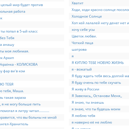
Хватит
 целый мир будет против
Ходи, ходи красно солнце посоло
ольная работа
Холодное Солнце
як
Хоп хей лалалей нету денег нет 
хочу себе усы
 ты попал в 5-ый класс
Цветок любви.
 без Тебя
Чоткий паца
ла анашу
шатрова
ты моя любимая.
я
к Архип
Я КУПЛЮ ТЕБЕ НОВУЮ ЖИЗНЬ
Українка - КОЛИСКОВА
я - вожатый
ау фар ви'в ком
Я буду ждать тебя весь долгий м
Я буду очень по тебе скучать
Ю ТЕБЯ
Я живу в России
 тебя, Маша.
Я Завелась,, Останови Меня,,
ь такая зараза
Я знаю, ты знаешь
 я не могу больше пить
я знаю, что ты будешь моим
омогал я литру читал............
Я люблю тебя
равится, что вы больны не мной
я наверно её не люблю
Ангел-Хранитель
Я не играю