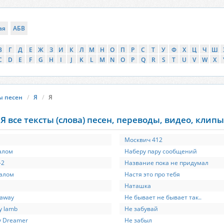
ая
АБВ
В
Г
Д
Е
Ж
З
И
К
Л
М
Н
О
П
Р
С
Т
У
Ф
Х
Ц
Ч
Ш
C
D
E
F
G
H
I
J
K
L
M
N
O
P
Q
R
S
T
U
V
W
X
ы песен
Я
Я
Я все тексты (слова) песен, переводы, видео, клипы
я
Москвич 412
алом
Наберу пару сообщений
-2
Название пока не придумал
алом
Настя это про тебя
Наташка
away
Не бывает не бывает так..
y lamb
Не забувай
y Dreamer
Не забыл