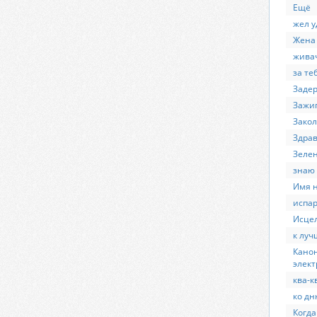
Ещё
жел у
Жена
живач
за те
Заде
Зажи
Зако
Здрав
Зеле
знаю
Имя 
испа
Исце
к луч
Канон
элект
ква-к
ко дн
Когда