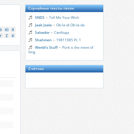
Случайные тексты песен
-
SNDS
Tell Me Your Wish
-
Jaak Joala
Ob-la-di Ob-la-da
Э
Ю
Я
-
Salvador
Свобода
Y
Z
#
-
Shahmen
19811985 Pt. 1
-
Weebl's Stuff
Pork is the meet of
king.
Счётчик