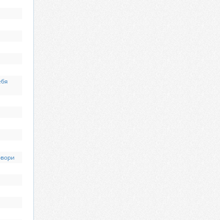
ебя
овори