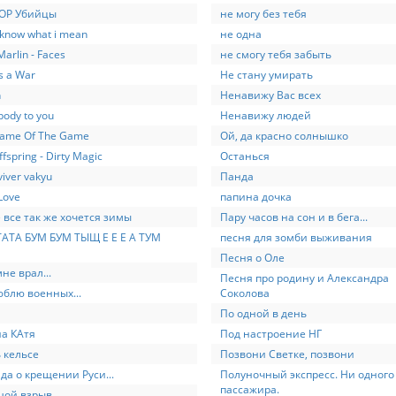
HOP Убийцы
не могу без тебя
u know what i mean
не одна
arlin - Faces
не смогу тебя забыть
s a War
Не стану умирать
n
Ненавижу Вас всех
ody to you
Ненавижу людей
ame Of The Game
Ой, да красно солнышко
fspring - Dirty Magic
Останься
viver vakyu
Панда
Love
папина дочка
 все так же хочется зимы
Пару часов на сон и в бега...
ТАТА БУМ БУМ ТЫЩ Е Е Е А ТУМ
песня для зомби выживания
Песня о Оле
не врал...
Песня про родину и Александра
юблю военных...
Соколова
По одной в день
а КАтя
Под настроение НГ
 кельсе
Позвони Светке, позвони
да о крещении Руси...
Полуночный экспресс. Ни одного
пассажира.
шой взрыв