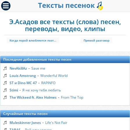
Тексты песенок
Э.Асадов все тексты (слова) песен,
переводы, видео, клипы
Когда порой влюбляется поэт...
Прямой разговор
Последние добавленные тексты песен
-
NevAkillAz
Save me
-
Louis Amstrong
Wonderful World
-
ST и Dino MC 47
RAPINFO
-
Stimi
Я не хочу тебя любить
-
The Wickeed ft. Alex Holmes
From The Top
Случайные тексты песен
-
Muleskinner Jones
Life's Not Fair
-
TARAS
Рай или космос