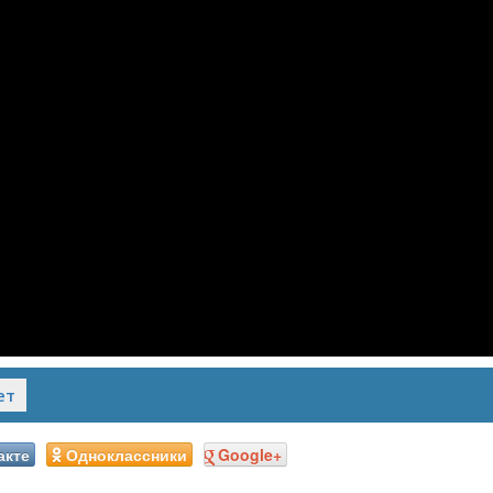
ет
акте
Одноклассники
Google+