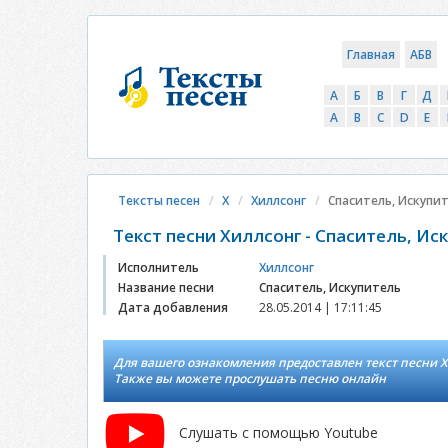
Главная
АБВ
А
Б
В
Г
Д
A
B
C
D
E
Тексты песен
Х
Хиллсонг
Спаситель, Искупи
Текст песни Хиллсонг - Спаситель, Ис
Исполнитель
Хиллсонг
Название песни
Спаситель, Искупитель
Дата добавления
28.05.2014 | 17:11:45
Для вашего ознакомления предоставлен текст песни Хи
Также вы можете прослушать песню онлайн
Слушать с помощью Youtube