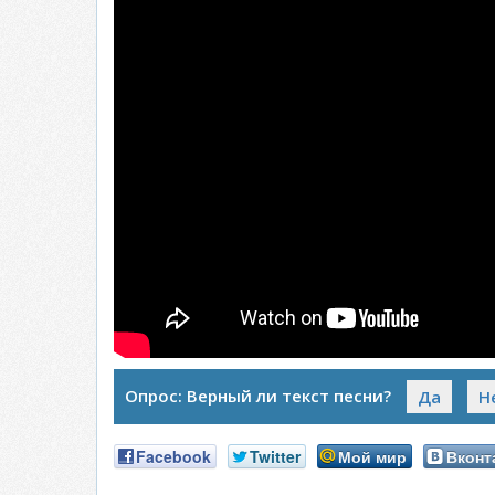
Опрос: Верный ли текст песни?
Да
Н
Facebook
Twitter
Мой мир
Вконт