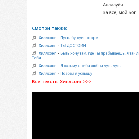
Аллилуйя
За всё, мой Бог
Смотри также:
-
Хиллсонг
Пусть бушует шторм
-
Хиллсонг
ТЫ ДОСТОИН
-
Хиллсонг
Быть хочу там, где Ты пребываешь, я так
Тебя
-
Хиллсонг
Я возьму с неба любви чуть-чуть
-
Хиллсонг
Позови я услышу
Все тексты Хиллсонг >>>