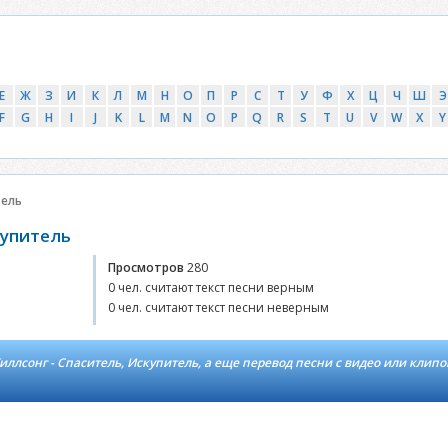
Е
Ж
З
И
К
Л
М
Н
О
П
Р
С
Т
У
Ф
Х
Ц
Ч
Ш
Э
F
G
H
I
J
K
L
M
N
O
P
Q
R
S
T
U
V
W
X
Y
тель
купитель
Просмотров
280
0 чел. считают текст песни верным
0 чел. считают текст песни неверным
ллсонг - Спаситель, Искупитель, а еще перевод песни с видео или клипо