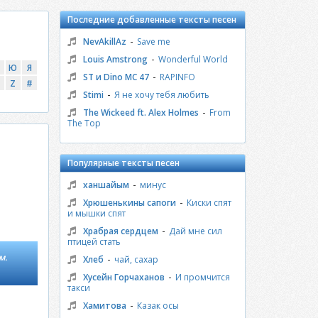
Последние добавленные тексты песен
-
NevAkillAz
Save me
-
Louis Amstrong
Wonderful World
Ю
Я
-
ST и Dino MC 47
RAPINFO
Z
#
-
Stimi
Я не хочу тебя любить
-
The Wickeed ft. Alex Holmes
From
The Top
Популярные тексты песен
-
ханшайым
минус
-
Хрюшенькины сапоги
Киски спят
и мышки спят
-
Храбрая сердцем
Дай мне сил
птицей стать
м.
-
Хлеб
чай, сахар
-
Хусейн Горчаханов
И промчится
такси
-
Хамитова
Казак осы