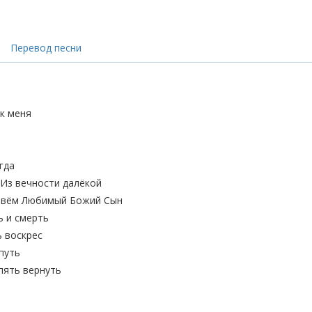
Перевод песни
к меня
гда
Из вечности далёкой
живём Любимый Божий Сын
ь и смерть
ь воскрес
путь
пять вернуть