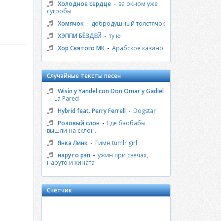
-
Холодное сердце
за окном уже
сугробы
-
Хомячок
добродушный толстячок
-
ХЭППИ БЁЗДЕЙ
ту ю
-
Хор Святого МК
Арабское казино
Случайные тексты песен
Wisin y Yandel con Don Omar y Gadiel
-
La Pared
-
Hybrid feat. Perry Ferrell
Dogstar
-
Розовый слон
Где баобабы
вышли на склон..
-
Янка Линк
Гимн tumlr girl
-
наруто рэп
ужин при свечах,
наруто и хината
Счётчик