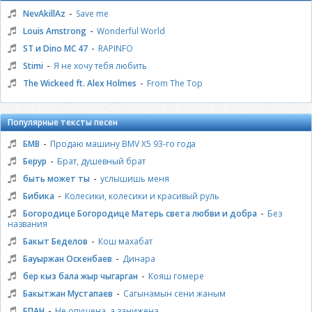
-
NevAkillAz
Save me
-
Louis Amstrong
Wonderful World
-
ST и Dino MC 47
RAPINFO
-
Stimi
Я не хочу тебя любить
-
The Wickeed ft. Alex Holmes
From The Top
Популярные тексты песен
-
БМВ
Продаю машину BMV X5 93-го года
-
Берур
Брат, душевный брат
-
быть может ты
услышишь меня
-
Бибика
Колесики, колесики и красивый руль
-
Богородице Богородице Матерь света любви и добра
Без
названия
-
Бакыт Беделов
Кош махабат
-
Бауыржан Оскенбаев
Динара
-
бер кыз бала жыр чыгарган
Кояш гомере
-
Бакытжан Мустапаев
Сагынамын сени жаным
-
БПАН
Не опущена, а занижена.