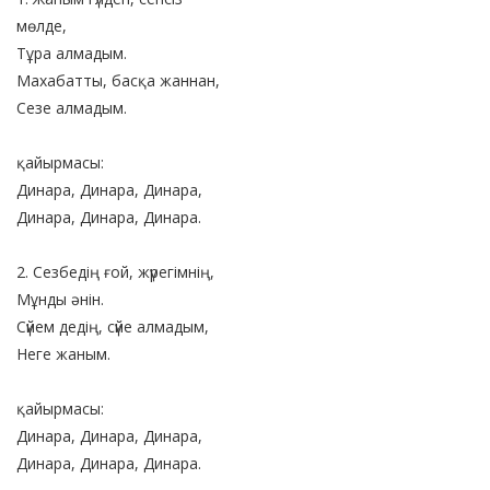
мөлде,
Тұра алмадым.
Махабатты, басқа жаннан,
Сезе алмадым.
қайырмасы:
Динара, Динара, Динара,
Динара, Динара, Динара.
2. Сезбедің ғой, жүрегімнің,
Мұнды әнін.
Сүйем дедің, сүйе алмадым,
Неге жаным.
қайырмасы:
Динара, Динара, Динара,
Динара, Динара, Динара.