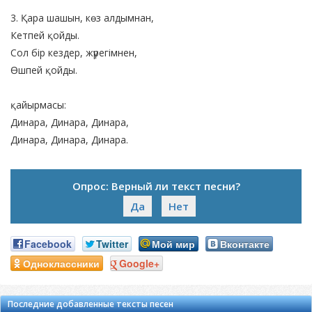
3. Қара шашын, көз алдымнан,
Кетпей қойды.
Сол бір кездер, жүрегімнен,
Өшпей қойды.
қайырмасы:
Динара, Динара, Динара,
Динара, Динара, Динара.
Опрос: Верный ли текст песни?
Да
Нет
Facebook
Twitter
Мой мир
Вконтакте
Одноклассники
Google+
Последние добавленные тексты песен