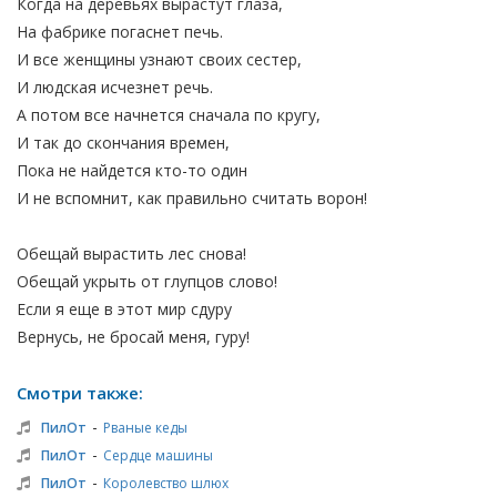
Когда на деревьях вырастут глаза,
На фабрике погаснет печь.
И все женщины узнают своих сестер,
И людская исчезнет речь.
А потом все начнется сначала по кругу,
И так до скончания времен,
Пока не найдется кто-то один
И не вспомнит, как правильно считать ворон!
Обещай вырастить лес снова!
Обещай укрыть от глупцов слово!
Если я еще в этот мир сдуру
Вернусь, не бросай меня, гуру!
Смотри также:
-
ПилОт
Рваные кеды
-
ПилОт
Сердце машины
-
ПилОт
Королевство шлюх