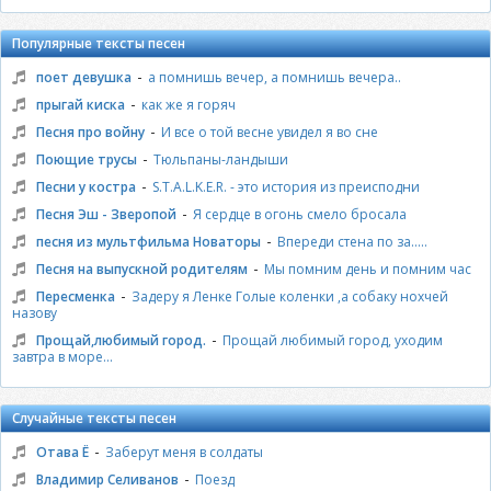
Популярные тексты песен
-
поет девушка
а помнишь вечер, а помнишь вечера..
-
прыгай киска
как же я горяч
-
Песня про войну
И все о той весне увидел я во сне
-
Поющие трусы
Тюльпаны-ландыши
-
Песни у костра
S.T.A.L.K.E.R. - это история из преисподни
-
Песня Эш - Зверопой
Я сердце в огонь смело бросала
-
песня из мультфильма Новаторы
Впереди стена по за.....
-
Песня на выпускной родителям
Мы помним день и помним час
-
Пересменка
Задеру я Ленке Голые коленки ,а собаку нохчей
назову
-
Прощай,любимый город.
Прощай любимый город, уходим
завтра в море...
Случайные тексты песен
-
Отава Ё
Заберут меня в солдаты
-
Владимир Селиванов
Поезд