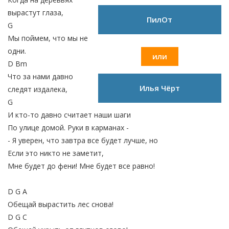
вырастут глаза,
ПилОт
G
Мы поймем, что мы не
одни.
или
D Bm
Что за нами давно
Илья Чёрт
следят издалека,
G
И кто-то давно считает наши шаги
По улице домой. Руки в карманах -
- Я уверен, что завтра все будет лучше, но
Если это никто не заметит,
Мне будет до фени! Мне будет все равно!
D G A
Обещай вырастить лес снова!
D G C