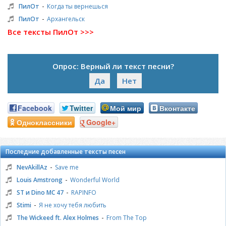
-
ПилОт
Когда ты вернешься
-
ПилОт
Архангельск
Все тексты ПилОт >>>
Опрос: Верный ли текст песни?
Да
Нет
Facebook
Twitter
Мой мир
Вконтакте
Одноклассники
Google+
Последние добавленные тексты песен
-
NevAkillAz
Save me
-
Louis Amstrong
Wonderful World
-
ST и Dino MC 47
RAPINFO
-
Stimi
Я не хочу тебя любить
-
The Wickeed ft. Alex Holmes
From The Top