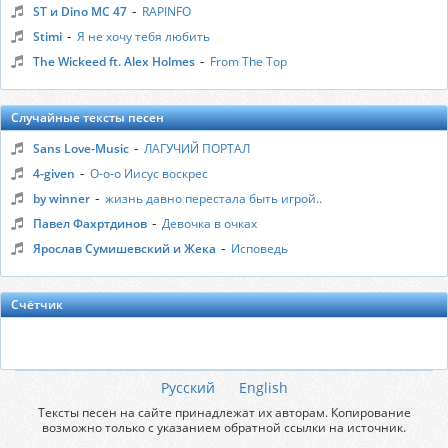
-
ST и Dino MC 47
RAPINFO
-
Stimi
Я не хочу тебя любить
-
The Wickeed ft. Alex Holmes
From The Top
Случайные тексты песен
-
Sans Love-Music
ЛАГУЧИЙ ПОРТАЛ
-
4-given
О-о-о Иисус воскрес
-
by winner
жизнь давно перестала быть игрой..
-
Павел Фахртдинов
Девочка в очках
-
Ярослав Сумишевский и Жека
Исповедь
Счётчик
Русский
English
Тексты песен на сайте принадлежат их авторам. Копирование
возможно только с указанием обратной ссылки на источник.