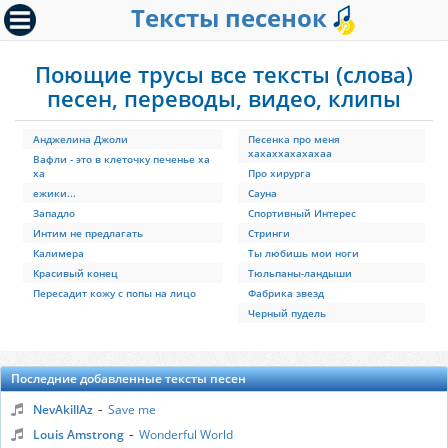
Тексты песенок
Поющие трусы все тексты (слова)
песен, переводы, видео, клипы
Анджелина Джоли
Песенка про меня
хахаххахахахаа
Вафли - это в клеточку печенье ха
ха
Про хирурга
ежики...
Сауна
Западло
Спортивный Интерес
Интим не предлагать
Стринги
Калимера
Ты любишь мои ноги
Красивый конец
Тюльпаны-ландыши
Пересадит кожу с попы на лицо
Фабрика звезд
Черный пудель
Последние добавленные тексты песен
-
NevAkillAz
Save me
-
Louis Amstrong
Wonderful World