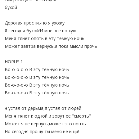
бухой
Дорогая прости,-но я ухожу
Я сегодня бухой!И мне всё по хую
Меня тянет опять в эту тёмную ночь
Может завтра вернусь,а пока мысли прочь
HORUS:1
Во-о-о-о-о В эту тёмную ночь
Во-о-о-о-о В эту тёмную ночь
Во-о-о-о-о В эту тёмную ночь
Во-о-о-о-о В эту тёмную ночь
Я устал от дерьма,я устал от людей
Меня тянет к одной,и зовут её "смерть"
Может я не вернусь,может это понты
Но сегодня прошу ты меня не ищи!