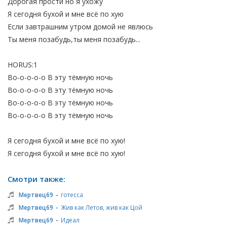
Дорогая прости но я ухожу
Я сегодня бухой и мне всё по хую
Если завтрашним утром домой не явлюсь
Ты меня позабудь,ты меня позабудь...
HORUS:1
Во-о-о-о-о В эту тёмную ночь
Во-о-о-о-о В эту тёмную ночь
Во-о-о-о-о В эту тёмную ночь
Во-о-о-о-о В эту тёмную ночь
Я сегодня бухой и мне всё по хую!
Я сегодня бухой и мне всё по хую!
Смотри также:
-
Мертвец69
готесса
-
Мертвец69
Жив как Летов, жив как Цой
-
Мертвец69
Идеал