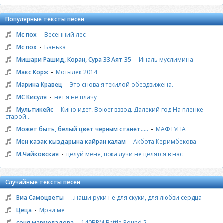
Популярные тексты песен
-
Мс пох
Весенний лес
-
Мс пох
Банька
-
Мишари Рашид, Коран, Сура 33 Аят 35
Иналь муслимина
-
Макс Корж
Мотылёк 2014
-
Марина Кравец
Это снова я текилой обездвижена.
-
МС Кисуля
нет я не плачу
-
Мультикейс
Кино идет, Воюет взвод, Далекий год На пленке
старой...
-
Может быть, белый цвет черным станет.....
МАФТУНА
-
Мен казак кыздарына кайран калам
Акбота Керимбекова
-
М.Чайковская
целуй меня, пока лучи не целятся в нас
Случайные тексты песен
-
Виа Самоцветы
..наши руки не для скуки, для любви сердца
-
Цеца
Мрзи ме
-
соня мармеладова
140BPM Battle Round 2