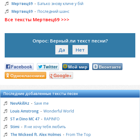
-
Мертвец69
Батько знову кличе у бій
-
Мертвец69
Последний шанс
Все тексты Мертвец69 >>>
Опрос: Верный ли текст песни?
Да
Нет
Facebook
Twitter
Мой мир
Вконтакте
Одноклассники
Google+
Последние добавленные тексты песен
-
NevAkillAz
Save me
-
Louis Amstrong
Wonderful World
-
ST и Dino MC 47
RAPINFO
-
Stimi
Я не хочу тебя любить
-
The Wickeed ft. Alex Holmes
From The Top