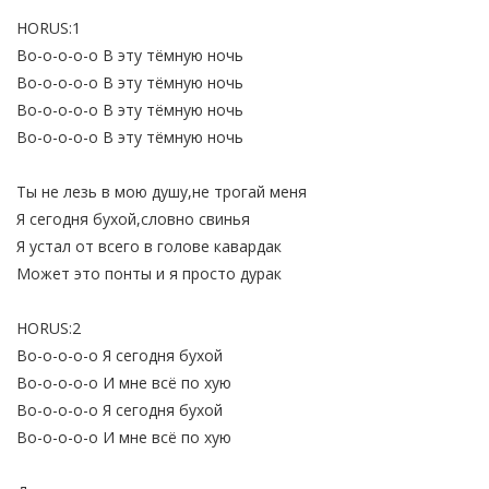
HORUS:1
Во-о-о-о-о В эту тёмную ночь
Во-о-о-о-о В эту тёмную ночь
Во-о-о-о-о В эту тёмную ночь
Во-о-о-о-о В эту тёмную ночь
Ты не лезь в мою душу,не трогай меня
Я сегодня бухой,словно свинья
Я устал от всего в голове кавардак
Может это понты и я просто дурак
HORUS:2
Во-о-о-о-о Я сегодня бухой
Во-о-о-о-о И мне всё по хую
Во-о-о-о-о Я сегодня бухой
Во-о-о-о-о И мне всё по хую