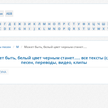
ая
АБВ
В
Г
Д
Е
Ж
З
И
К
Л
М
Н
О
П
Р
С
Т
У
Ф
Х
Ц
Ч
Ш
C
D
E
F
G
H
I
J
K
L
M
N
O
P
Q
R
S
T
U
V
W
X
ы песен
М
Может быть, белый цвет черным станет.....
т быть, белый цвет черным станет..... все тексты (с
песен, переводы, видео, клипы
УНА