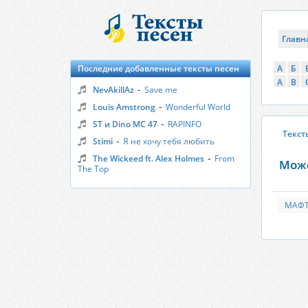
Главн
Последние добавленные тексты песен
А
Б
A
B
-
NevAkillAz
Save me
-
Louis Amstrong
Wonderful World
-
ST и Dino MC 47
RAPINFO
Текст
-
Stimi
Я не хочу тебя любить
-
The Wickeed ft. Alex Holmes
From
Може
The Top
МАФТ