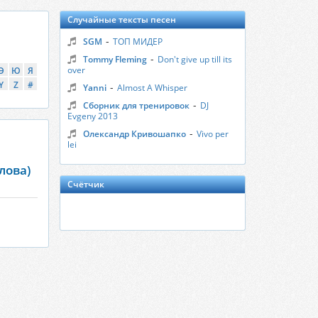
Случайные тексты песен
-
SGM
ТОП МИДЕР
-
Tommy Fleming
Don't give up till its
over
Э
Ю
Я
Y
Z
#
-
Yanni
Almost A Whisper
-
Сборник для тренировок
DJ
Evgeny 2013
-
Олександр Кривошапко
Vivo per
lei
лова)
Счётчик