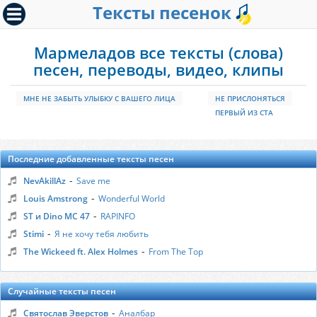
Тексты песенок
Мармеладов все тексты (слова)
песен, переводы, видео, клипы
МНЕ НЕ ЗАБЫТЬ УЛЫБКУ С ВАШЕГО ЛИЦА
НЕ ПРИСЛОНЯТЬСЯ
ПЕРВЫЙ ИЗ СТА
Последние добавленные тексты песен
-
NevAkillAz
Save me
-
Louis Amstrong
Wonderful World
-
ST и Dino MC 47
RAPINFO
-
Stimi
Я не хочу тебя любить
-
The Wickeed ft. Alex Holmes
From The Top
Случайные тексты песен
-
Святослав Эверстов
Аналбар