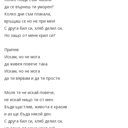
да се върнеш ти уморен?
Колко дни съм плакала,
връщаш се но не при мен!
С друга бил си, хляб делил си,
Но защо от мене крил си?
Припев:
Искам, но не мога
да живея повече така.
Искам, но не мога
да ти вярвам и да ти простя.
Моля те не искай повече,
не искай нищо ти от мен.
Бъди щастлив, живота е красив
и аз ще бъда някой ден.
С друга бил си, хляб делил си,