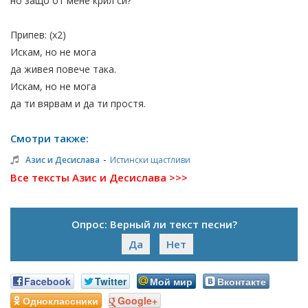
но защо от мене крил си?
Припев: (х2)
Искам, но не мога
да живея повече така.
Искам, но не мога
да ти вярвам и да ти простя.
Смотри также:
-
Азис и Десислава
Истински щастливи
Все тексты Азис и Десислава >>>
Опрос: Верный ли текст песни?
Да
Нет
Facebook
Twitter
Мой мир
Вконтакте
Одноклассники
Google+