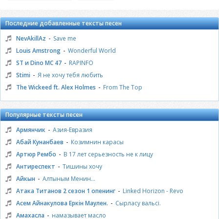
Последние добавленные тексты песен
-
NevAkillAz
Save me
-
Louis Amstrong
Wonderful World
-
ST и Dino MC 47
RAPINFO
-
Stimi
Я не хочу тебя любить
-
The Wickeed ft. Alex Holmes
From The Top
Популярные тексты песен
-
Армянчик
Азия-Евразия
-
Абай Кунанбаев
Козимнин карасы
-
Артюр Рембо
В 17 лет серьезность не к лицу
-
Антиреспект
Тишины хочу
-
Айкын
Алтыным Менин...
-
Атака Титанов 2 сезон 1 опенинг
Linked Horizon - Revo
-
Асем Айнакулова Еркiн Маулен.
Сырласу вальсi.
-
Амахасла
намазывает масло