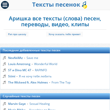
Тексты песенок
Аришка все тексты (слова) песен,
переводы, видео, клипы
Рэп про школу
Хочу сказать тебе привет
Последние добавленные тексты песен
-
NevAkillAz
Save me
-
Louis Amstrong
Wonderful World
-
ST и Dino MC 47
RAPINFO
-
Stimi
Я не хочу тебя любить
-
The Wickeed ft. Alex Holmes
From The Top
Случайные тексты песен
-
Marvin Gaye
Sexual Healing
-
Marie Bibika
Yasashisa no Riyuu