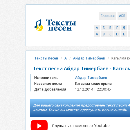
Главная
АБВ
А
Б
В
Г
Д
A
B
C
D
E
Тексты песен
А
Айдар Тимербаев
Кагылма к
Текст песни Айдар Тимербаев - Кагыл
Исполнитель
Айдар Тимербаев
Название песни
Кагылма кеше ярына
Дата добавления
12.12.2014 | 22:30:45
Для вашего ознакомления предоставлен текст песни А
клипом. Также вы можете прослушать песню онлайн
Слушать с помощью Youtube