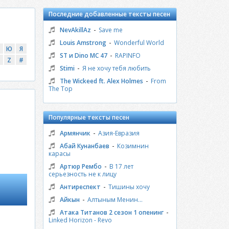
Последние добавленные тексты песен
-
NevAkillAz
Save me
-
Louis Amstrong
Wonderful World
Ю
Я
-
ST и Dino MC 47
RAPINFO
Z
#
-
Stimi
Я не хочу тебя любить
-
The Wickeed ft. Alex Holmes
From
The Top
Популярные тексты песен
-
Армянчик
Азия-Евразия
-
Абай Кунанбаев
Козимнин
карасы
-
Артюр Рембо
В 17 лет
серьезность не к лицу
-
Антиреспект
Тишины хочу
-
Айкын
Алтыным Менин...
-
Атака Титанов 2 сезон 1 опенинг
Linked Horizon - Revo