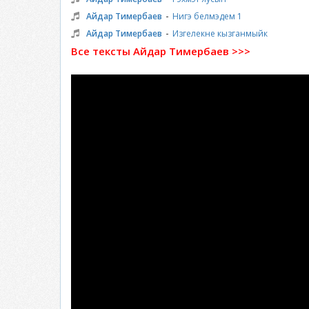
-
Айдар Тимербаев
Нигэ белмэдем 1
-
Айдар Тимербаев
Изгелекне кызганмыйк
Все тексты Айдар Тимербаев >>>