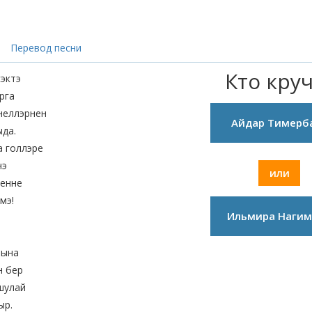
Перевод песни
Кто кру
сэктэ
рга
неллэрнен
Айдар Тимерб
да.
а голлэре
нэ
или
зенне
мэ!
Ильмира Нагим
рына
н бер
шулай
ыр.