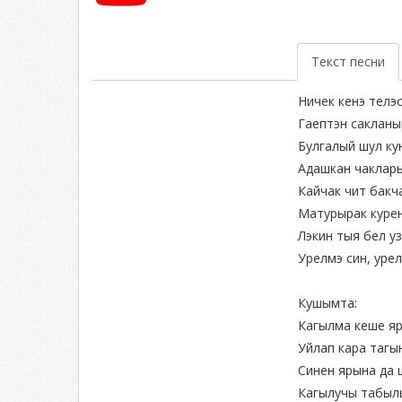
Текст песни
Ничек кенэ телэ
Гаептэн сакланы
Булгалый шул ку
Адашкан чаклары
Кайчак чит бакч
Матурырак куре
Лэкин тыя бел у
Урелмэ син, урел
Кушымта:
Кагылма кеше я
Уйлап кара тагы
Синен ярына да 
Кагылучы табыл