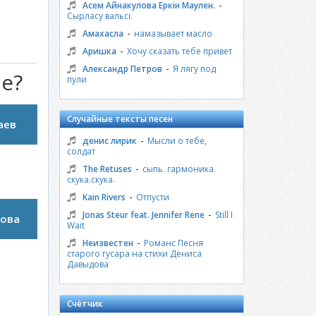
-
Асем Айнакулова Еркiн Маулен.
Сырласу вальсi.
-
Амахасла
намазывает масло
-
Аришка
Хочу сказать тебе привет
-
Александр Петров
Я лягу под
че?
пули
Случайные тексты песен
аев
-
денис лирик
Мысли о тебе,
солдат
-
The Retuses
сыпь. гармоника.
скука.скука.
-
Kain Rivers
Отпусти
-
Jonas Steur feat. Jennifer Rene
Still I
ова
Wait
-
Неизвестен
Романс Песня
старого гусара на стихи Дениса
Давыдова
Счётчик