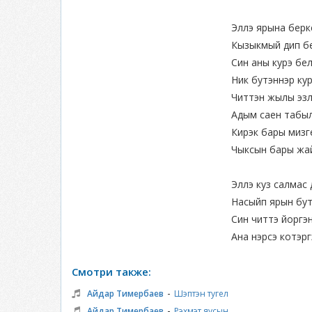
Эллэ ярына берк
Кызыкмый дип б
Син аны курэ бе
Ник бутэннэр ку
Читтэн жылы эзл
Адым саен табы
Кирэк бары мизг
Чыксын бары жай
Эллэ куз салмас 
Насыйп ярын бут
Син читтэ йоргэн
Ана нэрсэ котэрг
Смотри также:
-
Айдар Тимербаев
Шэптэн тугел
-
Айдар Тимербаев
Рэхмэт яусын