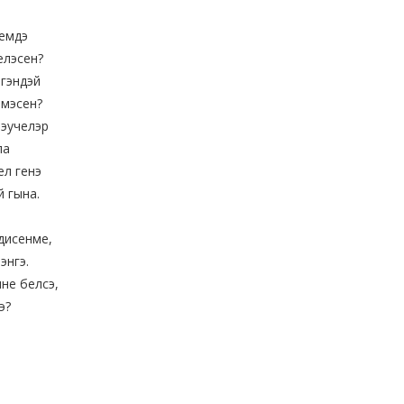
емдэ
елэсен?
лгэндэй
рмэсен?
эучелэр
ла
ел генэ
 гына.
дисенме,
энгэ.
не белсэ,
э?