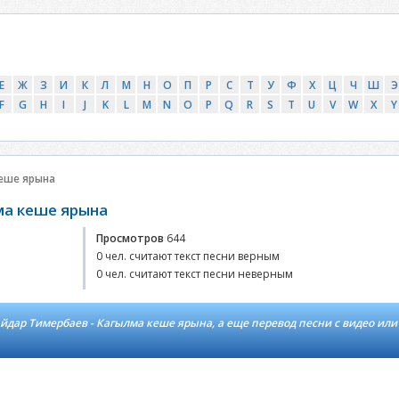
Е
Ж
З
И
К
Л
М
Н
О
П
Р
С
Т
У
Ф
Х
Ц
Ч
Ш
Э
F
G
H
I
J
K
L
M
N
O
P
Q
R
S
T
U
V
W
X
Y
еше ярына
ма кеше ярына
Просмотров
644
0 чел. считают текст песни верным
0 чел. считают текст песни неверным
йдар Тимербаев - Кагылма кеше ярына, а еще перевод песни с видео или