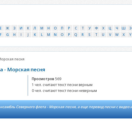
Е
Ж
З
И
К
Л
М
Н
О
П
Р
С
Т
У
Ф
Х
Ц
Ч
Ш
Э
F
G
H
I
J
K
L
M
N
O
P
Q
R
S
T
U
V
W
X
Y
Морская песня
а - Морская песня
Просмотров
569
1 чел. считают текст песни верным
0 чел. считают текст песни неверным
нсамбль Северного флота - Морская песня, а еще перевод песни с видео 