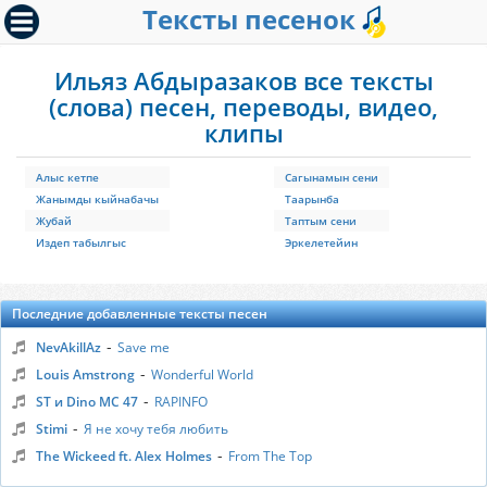
Тексты песенок
Ильяз Абдыразаков все тексты
(слова) песен, переводы, видео,
клипы
Алыс кетпе
Сагынамын сени
Жанымды кыйнабачы
Таарынба
Жубай
Таптым сени
Издеп табылгыс
Эркелетейин
Последние добавленные тексты песен
-
NevAkillAz
Save me
-
Louis Amstrong
Wonderful World
-
ST и Dino MC 47
RAPINFO
-
Stimi
Я не хочу тебя любить
-
The Wickeed ft. Alex Holmes
From The Top