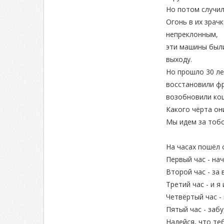
Но потом случил
Огонь в их зрач
непреклонным,
эти машины был
выходу.
Но прошло 30 л
восстановили ф
возобновили кош
Какого чёрта он
Мы идем за тобо
На часах пошёл 
Первый час - нач
Второй час - за 
Третий час - и я 
Четвёртый час - 
Пятый час - забу
Надейся, что те