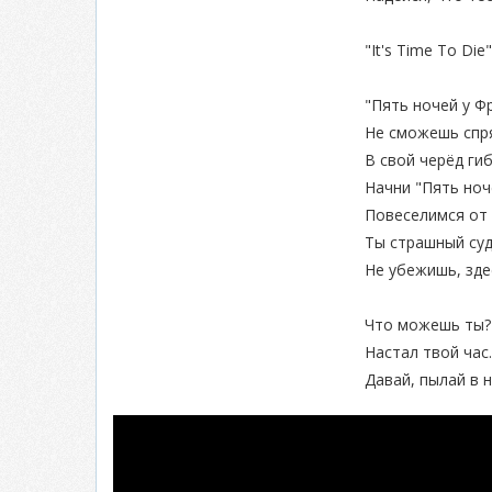
"It's Time To Die"
"Пять ночей у Ф
Не сможешь спря
В свой черёд ги
Начни "Пять ноч
Повеселимся от 
Ты страшный суд
Не убежишь, зде
Что можешь ты?
Настал твой час.
Давай, пылай в н