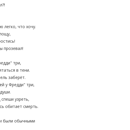
л?!
ю легко, что хочу.
лощу,
ростись!
ы прозевал!
редди" три,
таться в тени.
бель заберёт.
ей у Фредди" три,
души.
 спеши узреть,
сь обитает смерть.
ни были обычными