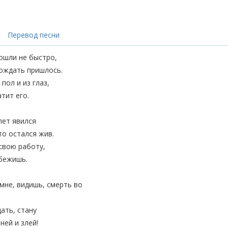
Перевод песни
ошли не быстро,
ождать пришлось.
пол и из глаз,
атит его.
лет явился
то остался жив.
свою работу,
убежишь.
мне, видишь, смерть во
ать, стану
ней и злей!