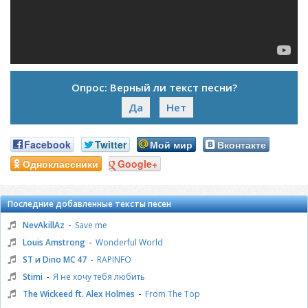
Опрос: Верный ли текст песни?
Да
Нет
Facebook
Twitter
Мой мир
Вконтакте
Одноклассники
Google+
Последние добавленные тексты песен
-
NevAkillAz
Save me
-
Louis Amstrong
Wonderful World
-
ST и Dino MC 47
RAPINFO
-
Stimi
Я не хочу тебя любить
-
The Wickeed ft. Alex Holmes
From The Top