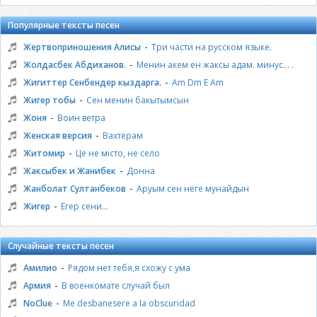
Популярные тексты песен
-
Жертвоприношения Алисы
Три части на русском языке.
-
Жолдасбек Абдиханов.
Менин акем ен жаксы адам. минус... .
-
Жигиттер Сенбендер кыздарга.
Am Dm E Am
-
Жигер тобы
Сен менин бакытымсын
-
Жоня
Воин ветра
-
Женская версия
Вахтерам
-
Житомир
Це не місто, не село
-
Жаксыбек и Жанибек
Донна
-
Жанболат Султанбеков
Аруым сен неге мунайдын
-
Жигер
Егер сени...
Случайные тексты песен
-
Амилио
Рядом нет тебя,я схожу с ума
-
Армия
В военкомате случай был
-
NoClue
Me desbanesere a la obscuridad