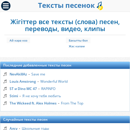
Тексты песенок
Жiгiттер все тексты (слова) песен,
переводы, видео, клипы
Ай кара коз
Бакытты бол
Жас калам
Последние добавленные тексты песен
-
NevAkillAz
Save me
-
Louis Amstrong
Wonderful World
-
ST и Dino MC 47
RAPINFO
-
Stimi
Я не хочу тебя любить
-
The Wickeed ft. Alex Holmes
From The Top
Случайные тексты песен
-
Алсу
Школьные годы