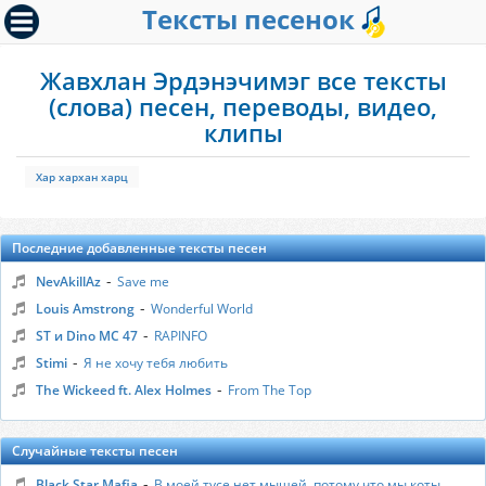
Тексты песенок
Жавхлан Эрдэнэчимэг все тексты
(слова) песен, переводы, видео,
клипы
Хар хархан харц
Последние добавленные тексты песен
-
NevAkillAz
Save me
-
Louis Amstrong
Wonderful World
-
ST и Dino MC 47
RAPINFO
-
Stimi
Я не хочу тебя любить
-
The Wickeed ft. Alex Holmes
From The Top
Случайные тексты песен
-
Black Star Mafia
В моей тусе нет мышей, потому что мы коты