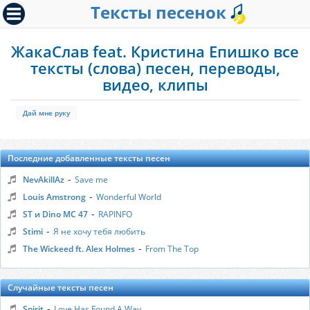
Тексты песенок
ЖакаСлав feat. Кристина Епишко все
тексты (слова) песен, переводы,
видео, клипы
Дай мне руку
Последние добавленные тексты песен
-
NevAkillAz
Save me
-
Louis Amstrong
Wonderful World
-
ST и Dino MC 47
RAPINFO
-
Stimi
Я не хочу тебя любить
-
The Wickeed ft. Alex Holmes
From The Top
Случайные тексты песен
-
Spirit
Love Has Found A Way