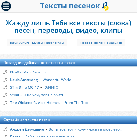
Тексты песенок
Жажду лишь Тебя все тексты (слова)
песен, переводы, видео, клипы
Jesus Culture - My soul longs for you
Новое Поколение Харьков
Последние добавленные тексты песен
-
NevAkillAz
Save me
-
Louis Amstrong
Wonderful World
-
ST и Dino MC 47
RAPINFO
-
Stimi
Я не хочу тебя любить
-
The Wickeed ft. Alex Holmes
From The Top
Случайные тексты песен
-
Андрей Державин
Вот и все, вот и кончилось теплое лето...
-
Баста
Дай мне то, чего я так хочу