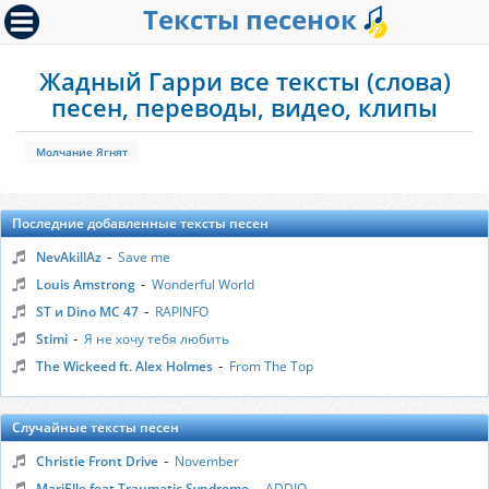
Тексты песенок
Жадный Гарри все тексты (слова)
песен, переводы, видео, клипы
Молчание Ягнят
Последние добавленные тексты песен
-
NevAkillAz
Save me
-
Louis Amstrong
Wonderful World
-
ST и Dino MC 47
RAPINFO
-
Stimi
Я не хочу тебя любить
-
The Wickeed ft. Alex Holmes
From The Top
Случайные тексты песен
-
Christie Front Drive
November
-
MariElle feat Traumatic Syndrome
ADDIO