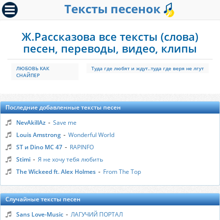
Тексты песенок
Ж.Рассказова все тексты (слова)
песен, переводы, видео, клипы
ЛЮБОВЬ КАК
Туда где любят и ждут..туда где веря не лгут
СНАЙПЕР
Последние добавленные тексты песен
-
NevAkillAz
Save me
-
Louis Amstrong
Wonderful World
-
ST и Dino MC 47
RAPINFO
-
Stimi
Я не хочу тебя любить
-
The Wickeed ft. Alex Holmes
From The Top
Случайные тексты песен
-
Sans Love-Music
ЛАГУЧИЙ ПОРТАЛ