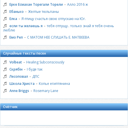
-
Ерке Есмахан Торегали Торели
Алло 2016 ж
-
Ебанько
Желтые тюльпаны
-
Елка
Я птицу счастья свою отпускаю на Юг.
-
если ты желаешь я
тебя отпущу.. только знай я тебя очень
люблю
-
Емо Реп
С МАТОМ НЕЕ СЛУШАТЬ Е. МАТВЕЕВА
Случайные тексты песен
-
Volbeat
Healing Subconsciously
-
Скрябін
І буде так
-
Лесоповал
ДПС
-
Школа Христа
Копье египтянина
-
Anne Briggs
Rosemary Lane
Счётчик