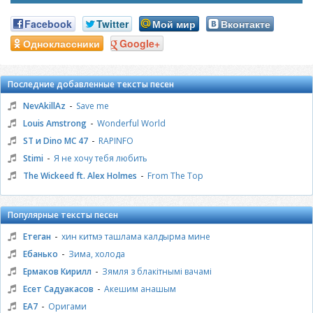
Facebook
Twitter
Мой мир
Вконтакте
Одноклассники
Google+
Последние добавленные тексты песен
-
NevAkillAz
Save me
-
Louis Amstrong
Wonderful World
-
ST и Dino MC 47
RAPINFO
-
Stimi
Я не хочу тебя любить
-
The Wickeed ft. Alex Holmes
From The Top
Популярные тексты песен
-
Етеган
хин китмэ ташлама калдырма мине
-
Ебанько
Зима, холода
-
Ермаков Кирилл
Зямля з блакiтнымi вачамi
-
Есет Садуакасов
Акешим анашым
-
ЕА7
Оригами