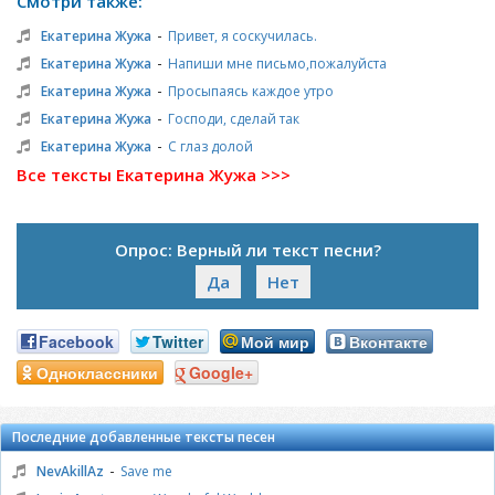
Смотри также:
-
Екатерина Жужа
Привет, я соскучилась.
-
Екатерина Жужа
Напиши мне письмо,пожалуйста
-
Екатерина Жужа
Просыпаясь каждое утро
-
Екатерина Жужа
Господи, сделай так
-
Екатерина Жужа
С глаз долой
Все тексты Екатерина Жужа >>>
Опрос: Верный ли текст песни?
Да
Нет
Facebook
Twitter
Мой мир
Вконтакте
Одноклассники
Google+
Последние добавленные тексты песен
-
NevAkillAz
Save me