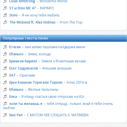
-
Louis Amstrong
Wonderful World
-
ST и Dino MC 47
RAPINFO
-
Stimi
Я не хочу тебя любить
-
The Wickeed ft. Alex Holmes
From The Top
Популярные тексты песен
-
Етеган
хин китмэ ташлама калдырма мине
-
Ебанько
Зима, холода
-
Ермаков Кирилл
Зямля з блакiтнымi вачамi
-
Есет Садуакасов
Акешим анашым
-
ЕА7
Оригами
-
Ерке Есмахан Торегали Торели
Алло 2016 ж
-
Ебанько
Желтые тюльпаны
-
Елка
Я птицу счастья свою отпускаю на Юг.
-
если ты желаешь я
тебя отпущу.. только знай я тебя очень
люблю
-
Емо Реп
С МАТОМ НЕЕ СЛУШАТЬ Е. МАТВЕЕВА