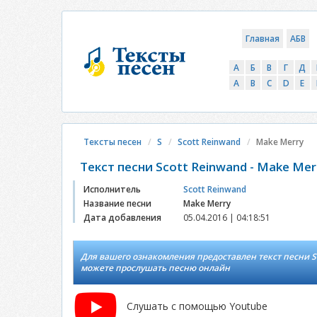
Главная
АБВ
А
Б
В
Г
Д
A
B
C
D
E
Тексты песен
S
Scott Reinwand
Make Merry
Текст песни Scott Reinwand - Make Mer
Исполнитель
Scott Reinwand
Название песни
Make Merry
Дата добавления
05.04.2016 | 04:18:51
Для вашего ознакомления предоставлен текст песни Sc
можете прослушать песню онлайн
Слушать с помощью Youtube