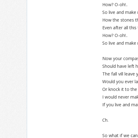
How? O-oh!..
So live and make 
How the stones th
Even after all this
How? O-oh!..
So live and make 
Now your compas
Should have left 
The fall vill leave
Would you ever la
Or knock it to th
I would never ma
If you live and m
Ch.
So what if we can