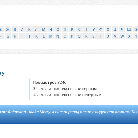
Е
Ж
З
И
К
Л
М
Н
О
П
Р
С
Т
У
Ф
Х
Ц
Ч
Ш
Э
F
G
H
I
J
K
L
M
N
O
P
Q
R
S
T
U
V
W
X
Y
ry
Просмотров
3246
3 чел. считают текст песни верным
4 чел. считают текст песни неверным
ott Reinwand - Make Merry, а еще перевод песни с видео или клипом. Та