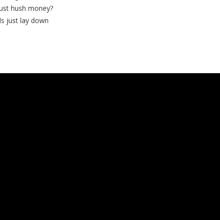
 just hush money?
lls just lay down