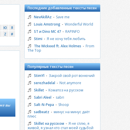
Последние добавленные тексты песен
-
NevAkillAz
Save me
-
Louis Amstrong
Wonderful World
Ю
Я
-
ST и Dino MC 47
RAPINFO
Z
#
-
Stimi
Я не хочу тебя любить
-
The Wickeed ft. Alex Holmes
From
The Top
Популярные тексты песен
-
StimYl
Закрой свой рот вонючий
-
serezhadelal
Not anymore
-
Skillet
Коматоз на русском
-
Sabri Aleel
sabri
-
Salt-N-Pepa
Shoop
кже вы
-
sadbeatz
минус на минус даёт
плюс
-
Skillet на русском
Я не сплю, я
живой, я узнал кто стал моей судьбой