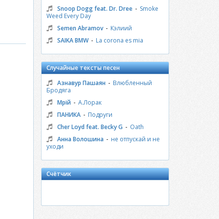
-
Snoop Dogg feat. Dr. Dree
Smoke
Weed Every Day
-
Semen Abramov
Кэлиий
-
SAIKA BMW
La corona es mia
Случайные тексты песен
-
Азнавур Пашаян
Влюбленный
Бродяга
-
Мрій
А.Лорак
-
ПАНИКА
Подруги
-
Cher Loyd feat. Becky G
Oath
-
Анна Волошина
не отпускай и не
уходи
Счётчик