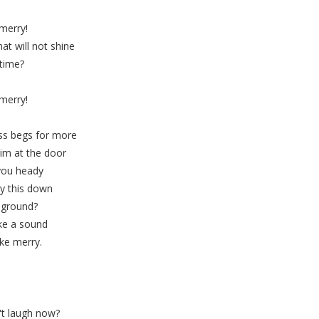
merry!
at will not shine
 time?
merry!
s begs for more
him at the door
 you heady
y this down
e ground?
ke a sound
ake merry.
't laugh now?