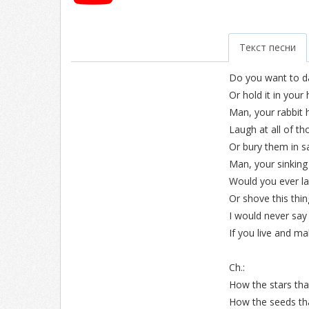
Текст песни
Do you want to da
Or hold it in your
Man, your rabbit h
Laugh at all of th
Or bury them in s
Man, your sinking
Would you ever la
Or shove this thi
I would never say
If you live and m
Ch.:
How the stars tha
How the seeds th