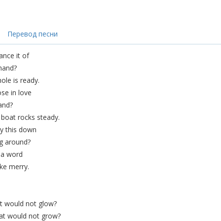
Перевод песни
nce it of
 hand?
ole is ready.
ose in love
and?
 boat rocks steady.
y this down
ng around?
 a word
ake merry.
t would not glow?
at would not grow?