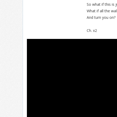
So what if this is
What if all the wa
And turn you on?
Ch. x2