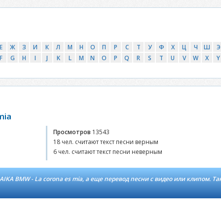
Е
Ж
З
И
К
Л
М
Н
О
П
Р
С
Т
У
Ф
Х
Ц
Ч
Ш
Э
F
G
H
I
J
K
L
M
N
O
P
Q
R
S
T
U
V
W
X
Y
mia
Просмотров
13543
18 чел. считают текст песни верным
6 чел. считают текст песни неверным
IKA BMW - La corona es mia, а еще перевод песни с видео или клипом. Т