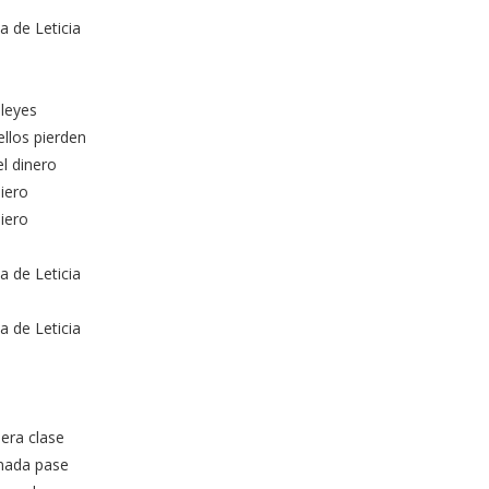
a de Leticia
 leyes
llos pierden
l dinero
iero
iero
a de Leticia
a de Leticia
mera clase
nada pase