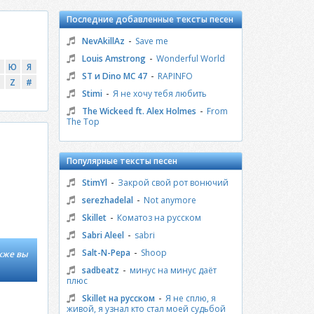
Последние добавленные тексты песен
-
NevAkillAz
Save me
-
Louis Amstrong
Wonderful World
Ю
Я
-
ST и Dino MC 47
RAPINFO
Z
#
-
Stimi
Я не хочу тебя любить
-
The Wickeed ft. Alex Holmes
From
The Top
Популярные тексты песен
-
StimYl
Закрой свой рот вонючий
-
serezhadelal
Not anymore
-
Skillet
Коматоз на русском
-
Sabri Aleel
sabri
-
Salt-N-Pepa
Shoop
акже вы
-
sadbeatz
минус на минус даёт
плюс
-
Skillet на русском
Я не сплю, я
живой, я узнал кто стал моей судьбой