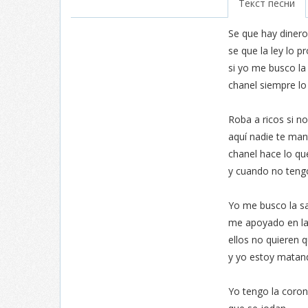
Текст песни
Se que hay dinero 
se que la ley lo p
si yo me busco la
chanel siempre lo
Roba a ricos si no
aquí nadie te man
chanel hace lo qu
y cuando no tengo
Yo me busco la sa
me apoyado en la
ellos no quieren q
y yo estoy matand
Yo tengo la coron