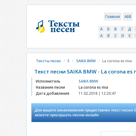
Главная
АБВ
А
Б
В
Г
Д
A
B
C
D
E
Тексты песен
S
SAIKA BMW
La corona es mia
Текст песни SAIKA BMW - La corona es 
Исполнитель
SAIKA BMW
Название песни
La corona es mia
Дата добавления
11.02.2018 | 12:20:47
Для вашего ознакомления предоставлен текст песни SA
можете прослушать песню онлайн