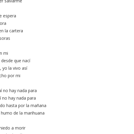
er salvarme
e espera
hora
n la cartera
soras
n mi
 desde que nací
 yo la vivo así
ucho por mi
í no hay nada para
í no hay nada para
ndo hasta por la mañana
el humo de la marihuana
miedo a morir