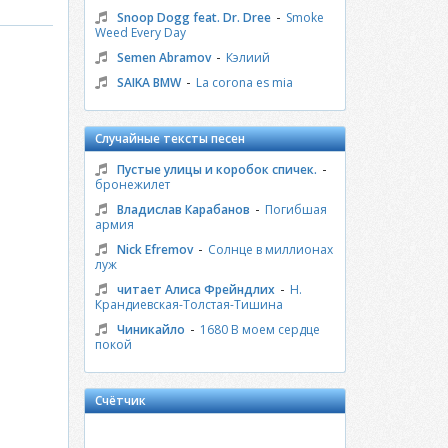
-
Snoop Dogg feat. Dr. Dree
Smoke
Weed Every Day
-
Semen Abramov
Кэлиий
-
SAIKA BMW
La corona es mia
Случайные тексты песен
-
Пустые улицы и коробок спичек.
бронежилет
-
Владислав Карабанов
Погибшая
армия
-
Nick Efremov
Солнце в миллионах
луж
-
читает Алиса Фрейндлих
Н.
Крандиевская-Толстая-Тишина
-
Чиникайло
1680 В моем сердце
покой
Счётчик