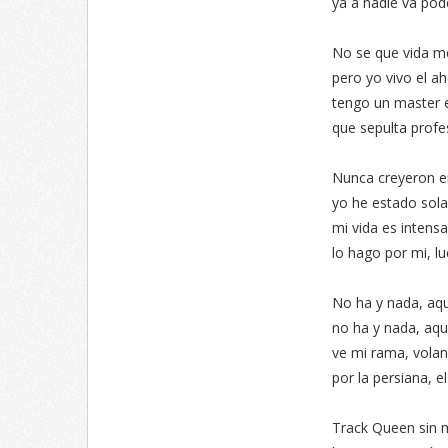
ya a nadie va pod
No se que vida m
pero yo vivo el a
tengo un master e
que sepulta profe
Nunca creyeron e
yo he estado sola
mi vida es intensa,
lo hago por mi, l
No ha y nada, aqu
no ha y nada, aqu
ve mi rama, vola
por la persiana, 
Track Queen sin 