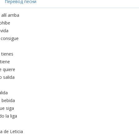
Перевод песни
allí arriba
rohíbe
 vida
 consigue
 tienes
tiene
e quiere
 salida
lida
 bebida
ue siga
o la liga
a de Leticia