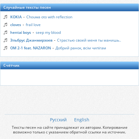
Случайные тексты песен
-
KOKIA
Chouwa oto with reflection
-
cloves
frail love
-
hentai boys
seep my blood
-
Эльбрус Джанмирзоев
Страстью своей меня ты манишь..
-
ОМ 2-1 feat. NAZARON
Добрий ранок, всім чипігам
Счётчик
Русский
English
Тексты песен на сайте принадлежат их авторам. Копирование
возможно только с указанием обратной ссылки на источник.