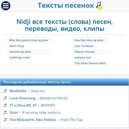
Тексты песенок
Nidji все тексты (слова) песен,
переводы, видео, клипы
Bila Aku jatuh cinta by Julie
Kau Dan Aku by Julie
Don't Stop
Last To Know
Heaven by Julie
Liberty Victory
Indahnya cinta
rahasia hati
Tak Akan Pernah Mati
Последние добавленные тексты песен
-
NevAkillAz
Save me
-
Louis Amstrong
Wonderful World
-
ST и Dino MC 47
RAPINFO
-
Stimi
Я не хочу тебя любить
-
The Wickeed ft. Alex Holmes
From The Top