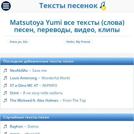
Тексты песенок
Matsutoya Yumi все тексты (слова)
песен, переводы, видео, клипы
Haru yo, Koi
Hello, My Friend
Последние добавленные тексты песен
-
NevAkillAz
Save me
-
Louis Amstrong
Wonderful World
-
ST и Dino MC 47
RAPINFO
-
Stimi
Я не хочу тебя любить
-
The Wickeed ft. Alex Holmes
From The Top
Случайные тексты песен
-
Rayhon
Doimo
-
mmm
aftergold