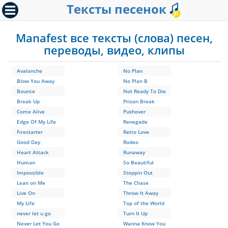
Тексты песенок
Manafest все тексты (слова) песен,
переводы, видео, клипы
Avalanche
No Plan
Blow You Away
No Plan B
Bounce
Not Ready To Die
Break Up
Prison Break
Come Alive
Pushover
Edge Of My Life
Renegade
Firestarter
Retro Love
Good Day
Rodeo
Heart Attack
Runaway
Human
So Beautiful
Impossible
Steppin Out
Lean on Me
The Chase
Live On
Throw It Away
My Life
Top of the World
never let u go
Turn It Up
Never Let You Go
Wanna Know You