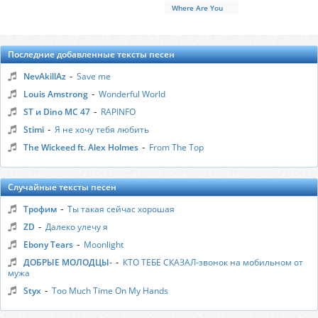
Where Are You
Последние добавленные тексты песен
-
NevAkillAz
Save me
-
Louis Amstrong
Wonderful World
-
ST и Dino MC 47
RAPINFO
-
Stimi
Я не хочу тебя любить
-
The Wickeed ft. Alex Holmes
From The Top
Случайные тексты песен
-
Трофим
Ты такая сейчас хорошая
-
ZD
Далеко улечу я
-
Ebony Tears
Moonlight
-
ДОБРЫЕ МОЛОДЦЫ-
КТО ТЕБЕ СКАЗАЛ-звонок на мобильном от
мужа
-
Styx
Too Much Time On My Hands