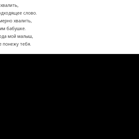
 хвалить,
одходящее слово.
змерно хвалить,
дим бабушке.
сюда мой малыш,
не понежу тебя.