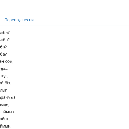
Перевод песни
ң ба?
ң ба?
 ба?
 ба?
н соң,
да...
жүз,
й біз.
лып,
араймыз.
імде,
наймыз.
тайын,
аймын.