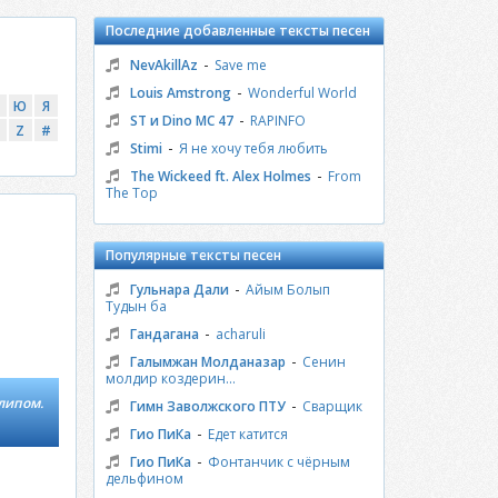
Последние добавленные тексты песен
-
NevAkillAz
Save me
-
Louis Amstrong
Wonderful World
Ю
Я
-
ST и Dino MC 47
RAPINFO
Z
#
-
Stimi
Я не хочу тебя любить
-
The Wickeed ft. Alex Holmes
From
The Top
Популярные тексты песен
-
Гульнара Дали
Айым Болып
Тудын ба
-
Гандагана
acharuli
-
Галымжан Молданазар
Сенин
молдир коздерин...
липом.
-
Гимн Заволжского ПТУ
Сварщик
-
Гио ПиКа
Едет катится
-
Гио ПиКа
Фонтанчик с чёрным
дельфином