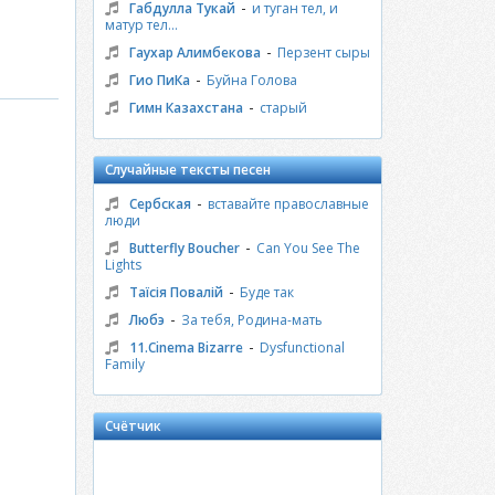
-
Габдулла Тукай
и туган тел, и
матур тел...
-
Гаухар Алимбекова
Перзент сыры
-
Гио ПиКа
Буйна Голова
-
Гимн Казахстана
старый
Случайные тексты песен
-
Сербская
вставайте православные
люди
-
Butterfly Boucher
Can You See The
Lights
-
Таїсія Повалій
Буде так
-
Любэ
За тебя, Родина-мать
-
11.Cinema Bizarre
Dysfunctional
Family
Счётчик