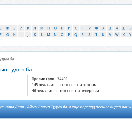
Е
Ж
З
И
К
Л
М
Н
О
П
Р
С
Т
У
Ф
Х
Ц
Ч
Ш
Э
F
G
H
I
J
K
L
M
N
O
P
Q
R
S
T
U
V
W
X
Y
удын ба
лып Тудын ба
Просмотров
134402
145 чел. считают текст песни верным
46 чел. считают текст песни неверным
ульнара Дали - Айым Болып Тудын ба, а еще перевод песни с видео или к