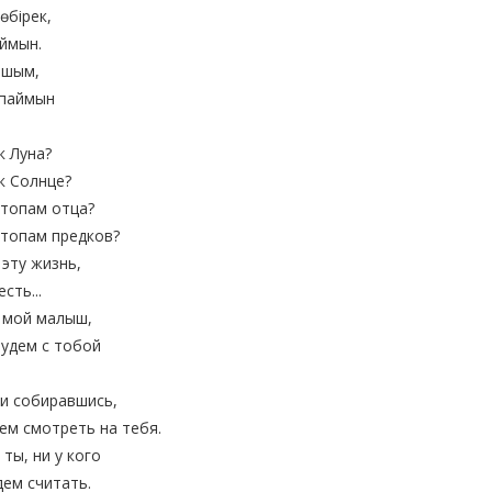
өбірек,
ймын.
ашым,
тпаймын
к Луна?
к Солнце?
стопам отца?
стопам предков?
 эту жизнь,
сть...
 мой малыш,
удем с тобой
и собиравшись,
ем смотреть на тебя.
 ты, ни у кого
дем считать.