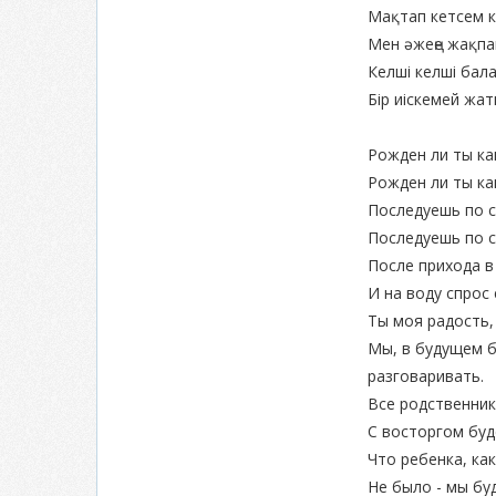
Мақтап кетсем к
Мен әжеңе жақпа
Келші келші бал
Бір иіскемей жа
Рожден ли ты ка
Рожден ли ты ка
Последуешь по 
Последуешь по 
После прихода в
И на воду спрос е
Ты моя радость,
Мы, в будущем б
разговаривать.
Все родственник
С восторгом буд
Что ребенка, как
Не было - мы бу