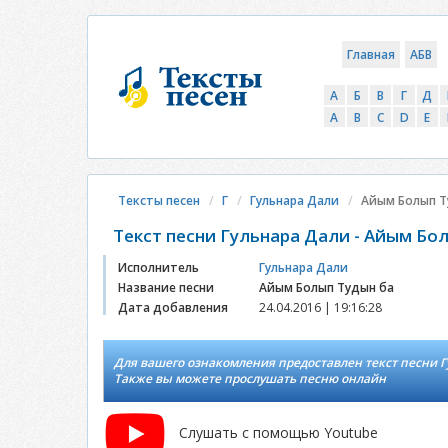
Главная
АБВ
А
Б
В
Г
Д
A
B
C
D
E
Тексты песен
Г
Гульнара Дали
Айым Болып Т
Текст песни Гульнара Дали - Айым Бо
Исполнитель
Гульнара Дали
Название песни
Айым Болып Тудын ба
Дата добавления
24.04.2016 | 19:16:28
Для вашего ознакомления предоставлен текст песни Г
Также вы можете прослушать песню онлайн
Слушать с помощью Youtube