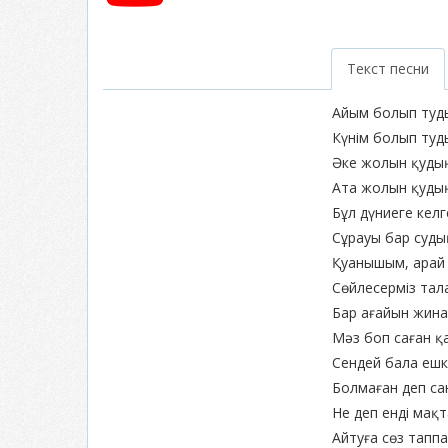
Текст песни
Айым болып туды
Күнім болып туды
Әке жолын қудың
Ата жолын қудың
Бұл дүниеге келге
Сұрауы бар судың 
Қуанышым, арай 
Сөйлесерміз тала
Бар ағайын жина
Мәз боп саған қ
Сендей бала ешк
Болмаған деп са
Не деп енді мақ
Айтуға сөз тапп