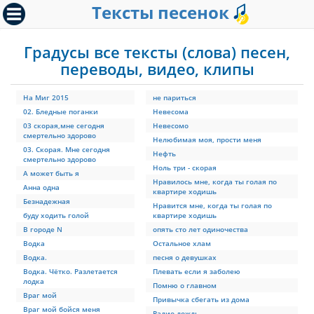
Тексты песенок
Градусы все тексты (слова) песен,
переводы, видео, клипы
На Миг 2015
не париться
02. Бледные поганки
Невесома
03 скорая,мне сегодня
Невесомо
смертельно здорово
Нелюбимая моя, прости меня
03. Скорая. Мне сегодня
Нефть
смертельно здорово
Ноль три - скорая
А может быть я
Нравилось мне, когда ты голая по
Анна одна
квартире ходишь
Безнадежная
Нравится мне, когда ты голая по
буду ходить голой
квартире ходишь
В городе N
опять сто лет одиночества
Водка
Остальное хлам
Водка.
песня о девушках
Водка. Чётко. Разлетается
Плевать если я заболею
лодка
Помню о главном
Враг мой
Привычка сбегать из дома
Враг мой бойся меня
Радио дождь