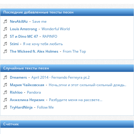
Последние добавленные тексты песен
-
NevAkillAz
Save me
-
Louis Amstrong
Wonderful World
-
ST и Dino MC 47
RAPINFO
-
Stimi
Я не хочу тебя любить
-
The Wickeed ft. Alex Holmes
From The Top
Случайные тексты песен
-
Dreamers
April 2014 - Fernando Ferreyra pt.2
-
Мария Чайковская
Ночь,огни и этот сильный-сильный дождь..
-
Rishloo
Pandora
-
Анжелика Неразик
Разбудите меня на рассвете...
-
TryHardNinja
Follow Me
Счётчик