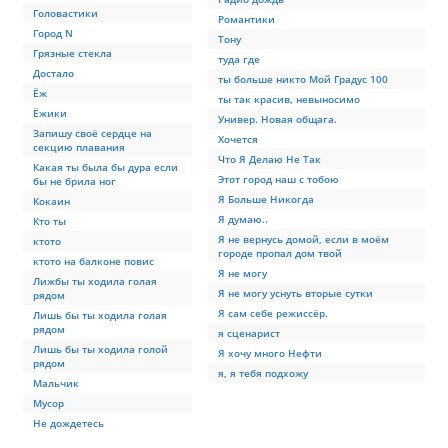
Головастики
Романтики
Город N
Тону
Грязные стекла
туда где
Достало
ты больше никто Мой Градус 100
Ёж
ты так красив, невыносимо
Ёжики
Универ. Новая общага.
Запишу своё сердце на
Хочется
секцию плавания
Что Я Делаю Не Так
Какая ты была бы дура если
Этот город наш с тобою
бы не брила ног
Я Больше Никогда
Кокаин
Я думаю..
Кто ты
Я не вернусь домой, если в моём
ктото
городе пропал дом твой
ктото на балконе повис
Я не могу
Лижбы ты ходила голая
Я не могу уснуть вторые сутки
рядом
Я сам себе режиссёр.
Лишь бы ты ходила голая
рядом
я сценарист
Лишь бы ты ходила голой
Я хочу много Нефти
рядом
я, я тебя подхожу
Мальчик
Мусор
Не дождетесь