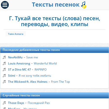
Тексты песенок
Г. Тукай все тексты (слова) песен,
переводы, видео, клипы
Таян Аллага
Последние добавленные тексты песен
-
NevAkillAz
Save me
-
Louis Amstrong
Wonderful World
-
ST и Dino MC 47
RAPINFO
-
Stimi
Я не хочу тебя любить
-
The Wickeed ft. Alex Holmes
From The Top
Случайные тексты песен
-
Those Days
Последний Раз
-
МакSим
На двоих