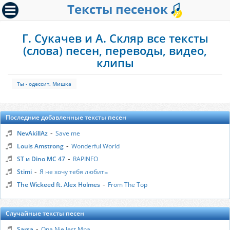
Тексты песенок
Г. Сукачев и А. Скляр все тексты
(слова) песен, переводы, видео,
клипы
Ты - одессит, Мишка
Последние добавленные тексты песен
-
NevAkillAz
Save me
-
Louis Amstrong
Wonderful World
-
ST и Dino MC 47
RAPINFO
-
Stimi
Я не хочу тебя любить
-
The Wickeed ft. Alex Holmes
From The Top
Случайные тексты песен
-
Sarsa
Ona Nie Jest Mna