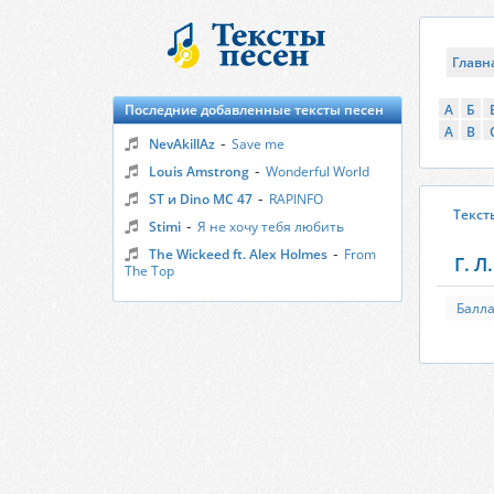
Главн
Последние добавленные тексты песен
А
Б
A
B
-
NevAkillAz
Save me
-
Louis Amstrong
Wonderful World
-
ST и Dino MC 47
RAPINFO
Текст
-
Stimi
Я не хочу тебя любить
-
The Wickeed ft. Alex Holmes
From
Г. Л
The Top
Балла