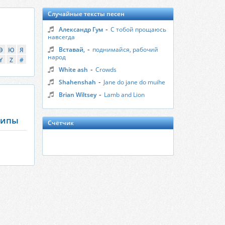
Случайные тексты песен
-
Александр Гум
С тобой прощаюсь
навсегда
-
Вставай,
поднимайся, рабочий
Э
Ю
Я
народ
Y
Z
#
-
White ash
Crowds
-
Shahenshah
Jane do jane do muihe
-
Brian Wiltsey
Lamb and Lion
клипы
Счётчик