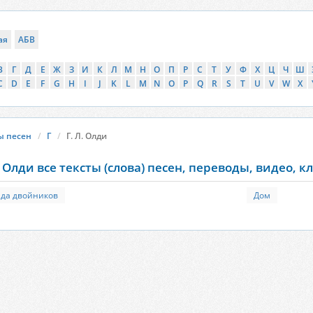
ая
АБВ
В
Г
Д
Е
Ж
З
И
К
Л
М
Н
О
П
Р
С
Т
У
Ф
Х
Ц
Ч
Ш
C
D
E
F
G
H
I
J
K
L
M
N
O
P
Q
R
S
T
U
V
W
X
ы песен
Г
Г. Л. Олди
. Олди все тексты (слова) песен, переводы, видео, 
да двойников
Дом