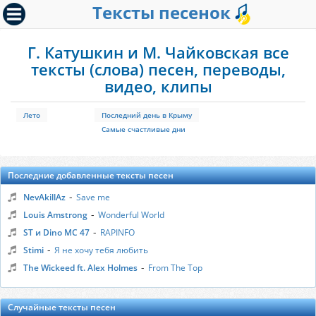
Тексты песенок
Г. Катушкин и М. Чайковская все
тексты (слова) песен, переводы,
видео, клипы
Лето
Последний день в Крыму
Самые счастливые дни
Последние добавленные тексты песен
-
NevAkillAz
Save me
-
Louis Amstrong
Wonderful World
-
ST и Dino MC 47
RAPINFO
-
Stimi
Я не хочу тебя любить
-
The Wickeed ft. Alex Holmes
From The Top
Случайные тексты песен