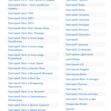
Григорий Лепс - Танго разбитых
Григорий Файн
сердец -
Григорий Филь
Григорий Лепс 1995
Григорий Чечулин
Григорий Лепс 2007
Григорий Чикунов
Григорий Лепс 2014
Григорий Чхеидзе
Григорий Лепс feat. Артем Лоик
Григорий Эпилепс
Григорий Лепс feat. Ромади
Григорий Юрченко
Григорий Лепс и Александр
Григорий.
Панайотов
Григорій Гаркуша
Григорий Лепс и Александр
Григорій Сковорода
Розембаум
Григорович Дмитрий
Григорий Лепс и Александр
Розенбаум
грИГОРЬев
Григорий Лепс и Ани Лорак
Григорьев А.В
Григорий Лепс и Артём Лоик
Григорьев Андрей
Григорий Лепс и Валерий Меладзе
Григорьев Дима
Григорий Лепс и Виа Гра
Григорьев Макс ft.teenger
Григорий Лепс и Владимир
Григорян Лусине
Пресняков
Григорян Эго
Григорий Лепс и гр. Вельвет
Григорян, Нигма and Эра
Григорий Лепс и Группировка
Григорян, Энигма и Эра
Ленинград
Гридасова Юлия
Григорий Лепс и Диана Гурцкая
Гризли
Григорий Лепс и Дима Билан