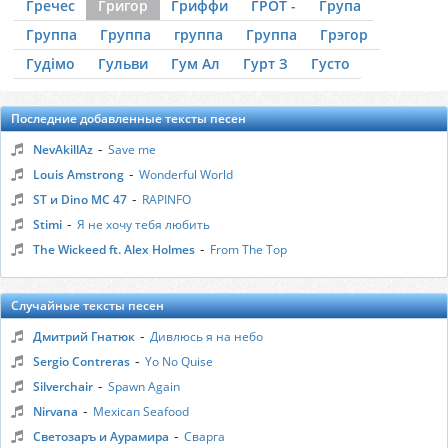
Гречес
Григор
Гриффи
ГРОТ -
Група
Группа
Группа
группа
Группа
Грэгор
Гудімо
Гульви
Гум Ал
Гурт З
Густо
Последние добавленные тексты песен
-
NevAkillAz
Save me
-
Louis Amstrong
Wonderful World
-
ST и Dino MC 47
RAPINFO
-
Stimi
Я не хочу тебя любить
-
The Wickeed ft. Alex Holmes
From The Top
Случайные тексты песен
-
Дмитрий Гнатюк
Дивлюсь я на небо
-
Sergio Contreras
Yo No Quise
-
Silverchair
Spawn Again
-
Nirvаnа
Mexican Seafood
-
Светозаръ и Аурамира
Сварга