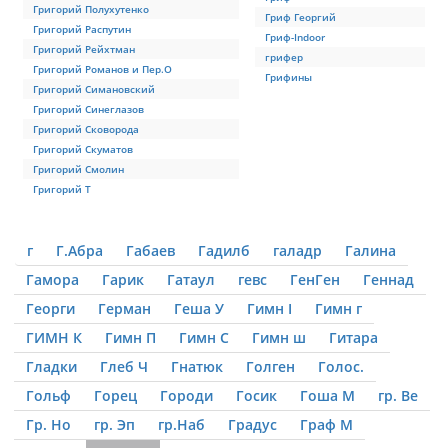
Григорий Полухутенко
Гриф Георгий
Григорий Распутин
Гриф-Indoor
Григорий Рейхтман
грифер
Григорий Романов и Пер.О
Грифины
Григорий Симановский
Григорий Синеглазов
Григорий Сковорода
Григорий Скуматов
Григорий Смолин
Григорий Т
г
Г.Абра
Габаев
Гадилб
галадр
Галина
Гамора
Гарик
Гатаул
гевс
ГенГен
Геннад
Георги
Герман
Геша У
Гимн I
Гимн г
ГИМН К
Гимн П
Гимн С
Гимн ш
Гитара
Гладки
Глеб Ч
Гнатюк
Голген
Голос.
Гольф
Горец
Городи
Госик
Гоша М
гр. Ве
Гр. Но
гр. Эп
гр.Наб
Градус
Граф М