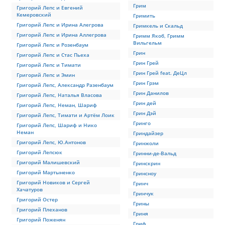
Грим
Григорий Лепс и Евгений
Кемеровский
Гримить
Григорий Лепс и Ирина Алегрова
Гримкель и Скальд
Григорий Лепс и Ирина Аллегрова
Гримм Якоб, Гримм
Вильгельм
Григорий Лепс и Розенбаум
Грин
Григорий Лепс и Стас Пьеха
Грин Грей
Григорий Лепс и Тимати
Грин Грей feat. ДеЦл
Григорий Лепс и Эмин
Грин Грэм
Григорий Лепс, Александр Разенбаум
Грин Данилов
Григорий Лепс, Наталья Власова
Грин дей
Григорий Лепс, Неман, Шариф
Грин Дэй
Григорий Лепс, Тимати и Артём Лоик
Гринго
Григорий Лепс, Шариф и Нико
Неман
Гриндайзер
Григорий Лепс, Ю.Антонов
Гринжоли
Григорий Лепсюк
Гринни-де-Вальд
Григорий Малишевский
Гринскрин
Григорий Мартыненко
Гринсноу
Григорий Новиков и Сергей
Гринч
Хачатуров
Гринчук
Григорий Остер
Грины
Григорий Плеханов
Гриня
Григорий Поженян
Гриф