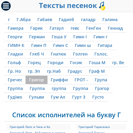
Тексты песенок
г
Г.Абра
Габаев
Гадилб
галадр
Галина
Гамора
Гарик
Гатаул
гевс
ГенГен
Геннад
Георги
Герман
Геша У
Гимн I
Гимн г
ГИМН К
Гимн П
Гимн С
Гимн ш
Гитара
Гладки
Глеб Ч
Гнатюк
Голген
Голос.
Гольф
Горец
Городи
Госик
Гоша М
гр. Ве
Гр. Но
гр. Эп
гр.Наб
Градус
Граф М
Гречес
Григор
Гриффи
ГРОТ -
Група
Группа
Группа
группа
Группа
Грэгор
Гудімо
Гульви
Гум Ал
Гурт З
Густо
Список исполнителей на букву Г
Григорий Лепс и Чиж и Ко
Григорий Тарасенко
Григорий Лепс - Бей прямо в сердце
Григорий Туркин