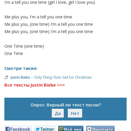
I'm a tell you one time (girl I love, girl I love you)
Me plus you, I'm a tell you one time
Me plus you, (one time) I'm a tell you one time
Me plus you, (one time) I'm a tell you one time
One Time (one time)
One Time
Смотри также:
-
Justin Biebe
Only Thing I Ever Get for Christmas
Все тексты Justin Biebe >>>
Опрос: Верный ли текст песни?
Да
Нет
Facebook
Twitter
Мой мир
Вконтакте