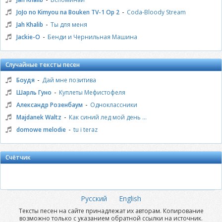
-
JoJo no Kimyou na Bouken TV-1 Op 2
Coda-Bloody Stream
-
Jah Khalib
Ты для меня
-
Jackie-O
Бенди и Чернильная Машина
Случайные тексты песен
-
Боудя
Дай мне позитива
-
Шарль Гуно
Куплеты Мефистофеля
-
Александр Розенбаум
Одноклассники
-
Majdanek Waltz
Как синий лед мой день ...
-
domowe melodie
tu i teraz
Счётчик
Русский
English
Тексты песен на сайте принадлежат их авторам. Копирование
возможно только с указанием обратной ссылки на источник.