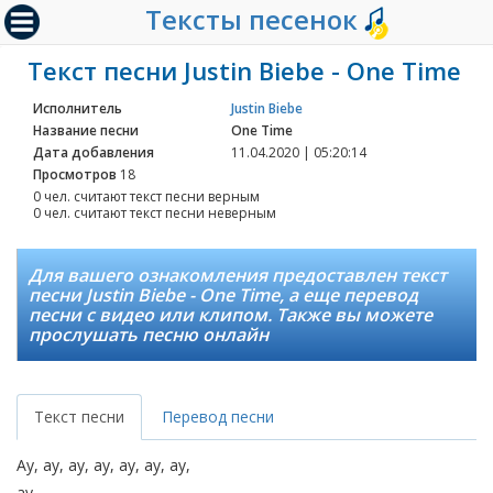
Тексты песенок
Текст песни Justin Biebe - One Time
Исполнитель
Justin Biebe
Название песни
One Time
Дата добавления
11.04.2020 | 05:20:14
Просмотров
18
0 чел. считают текст песни верным
0 чел. считают текст песни неверным
Для вашего ознакомления предоставлен текст
песни Justin Biebe - One Time, а еще перевод
песни с видео или клипом. Также вы можете
прослушать песню онлайн
Текст песни
Перевод песни
Ay, ay, ay, ay, ay, ay, ay,
ay