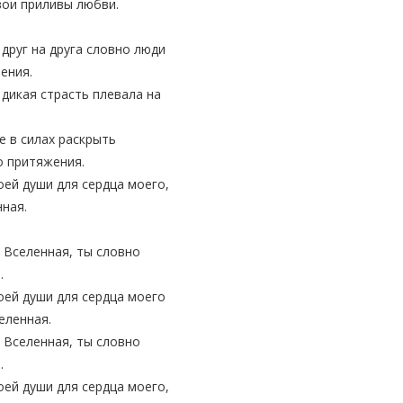
вои приливы любви.
друг на друга словно люди
рения.
дикая страсть плевала на
е в силах раскрыть
о притяжения.
оей души для сердца моего,
нная.
 Вселенная, ты словно
я.
оей души для сердца моего
еленная.
 Вселенная, ты словно
я.
оей души для сердца моего,