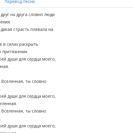
Перевод песни
друг на друга словно люди
рения.
дикая страсть плевала на
е в силах раскрыть
о притяжения.
оей души для сердца моего,
нная.
 Вселенная, ты словно
я.
оей души для сердца моего,
еленная.
 Вселенная, ты словно
я.
оей души для сердца моего,