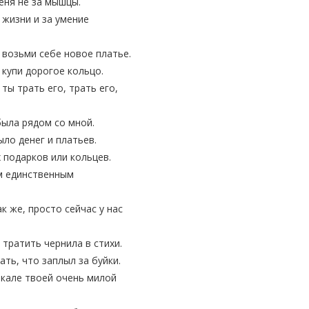
еня не за мышцы.
 жизни и за умение
, возьми себе новое платье.
, купи дорогое кольцо.
 ты трать его, трать его,
была рядом со мной.
ыло денег и платьев.
 подарков или кольцев.
м единственным
ак же, просто сейчас у нас
 тратить чернила в стихи.
ать, что заплыл за буйки.
ркале твоей очень милой