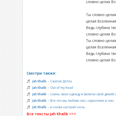
словно целая Вс
Ты словно целая
целая Вселенна
Ведь глубина тв
словно целая Вс
Ты словно целая
целая Вселенна
Ведь глубина тв
словно целая Вс
Смотри также:
-
Jah Khalib
Сжигая Дотла
-
Jah Khalib
Out of my head
-
Jah Khalib
Скинь свою одежду и включи свой дикий
-
Jah Khalib
Все что мы любим секс, наркотики и секс
-
Jah Khalib
и снова наступит ночь
Все тексты Jah Khalib >>>