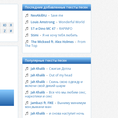
Последние добавленные тексты песен
-
NevAkillAz
Save me
-
Louis Amstrong
Wonderful World
Ю
Я
-
ST и Dino MC 47
RAPINFO
Z
#
-
Stimi
Я не хочу тебя любить
-
The Wickeed ft. Alex Holmes
From
The Top
Популярные тексты песен
-
Jah Khalib
Сжигая Дотла
-
Jah Khalib
Out of my head
-
Jah Khalib
Скинь свою одежду и
включи свой дикий шарм
-
Jah Khalib
Все что мы любим секс,
наркотики и секс
-
Jambazi ft. FIKE
Выниму минимум
мэн,вымани ман
-
Jah Khalib
и снова наступит ночь