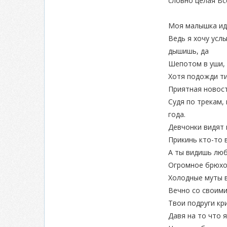
словно целая Вс
Моя малышка ид
Ведь я хочу усл
дышишь, да
Шепотом в уши, 
Хотя подожди т
Приятная новос
Судя по трекам,
года.
Девчонки видят 
Прикинь кто-то 
А ты видишь люб
Огромное брюхо
Холодные муты в
Вечно со своим
Твои подруги кр
Давя на то что 