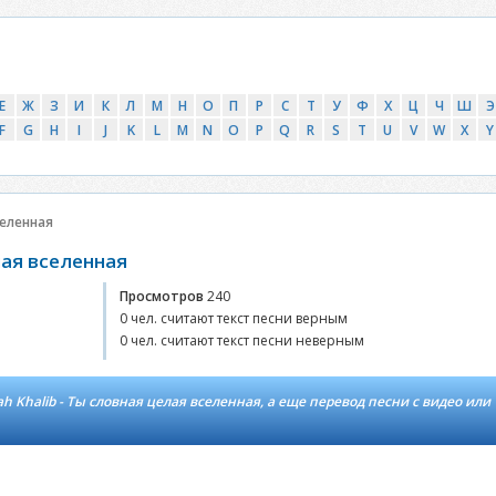
Е
Ж
З
И
К
Л
М
Н
О
П
Р
С
Т
У
Ф
Х
Ц
Ч
Ш
Э
F
G
H
I
J
K
L
M
N
O
P
Q
R
S
T
U
V
W
X
Y
селенная
елая вселенная
Просмотров
240
0 чел. считают текст песни верным
0 чел. считают текст песни неверным
 Khalib - Ты словная целая вселенная, а еще перевод песни с видео или