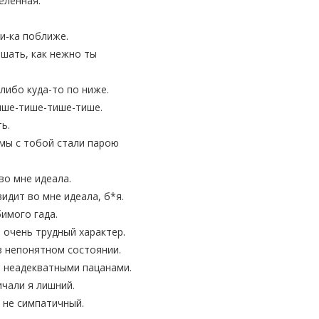
еленная.
и-ка поближе.
ышать, как нежно ты
либо куда-то по ниже.
ише-тише-тише-тише.
ть.
 мы с тобой стали парою
во мне идеала.
видит во мне идеала, б*я.
имого гада.
 очень трудный характер.
 непонятном состоянии.
и неадекватными пацанами.
ичали я лишний.
я не симпатичный.