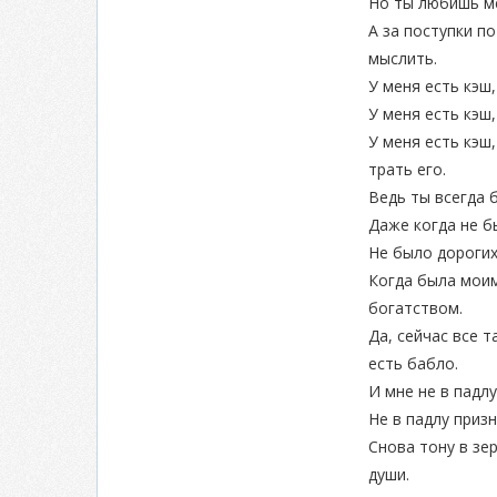
Но ты любишь м
А за поступки по
мыслить.
У меня есть кэш
У меня есть кэш
У меня есть кэш,
трать его.
Ведь ты всегда 
Даже когда не б
Не было дорогих
Когда была мои
богатством.
Да, сейчас все т
есть бабло.
И мне не в падлу
Не в падлу призн
Снова тону в зе
души.