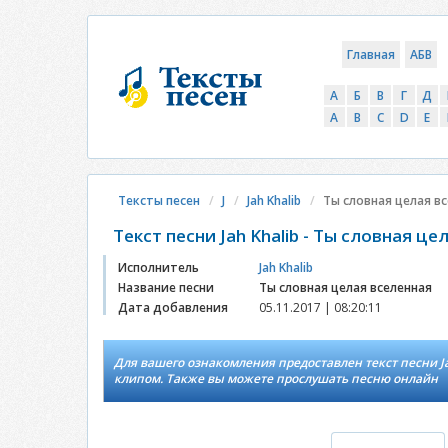
Главная
АБВ
А
Б
В
Г
Д
A
B
C
D
E
Тексты песен
J
Jah Khalib
Ты словная целая в
Текст песни Jah Khalib - Ты словная ц
Исполнитель
Jah Khalib
Название песни
Ты словная целая вселенная
Дата добавления
05.11.2017 | 08:20:11
Для вашего ознакомления предоставлен текст песни Jah
клипом. Также вы можете прослушать песню онлайн