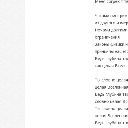
Меня согреют т
Часами смотрим 
из другого изме
Ночами долгими 
ограничения.
Законы физики н
принципы нашег
Ведь глубина тв
как целая Вселе
Ты словно целая
целая Вселенна
Ведь глубина тв
словно целая Вс
Ты словно целая
целая Вселенна
Ведь глубина тв