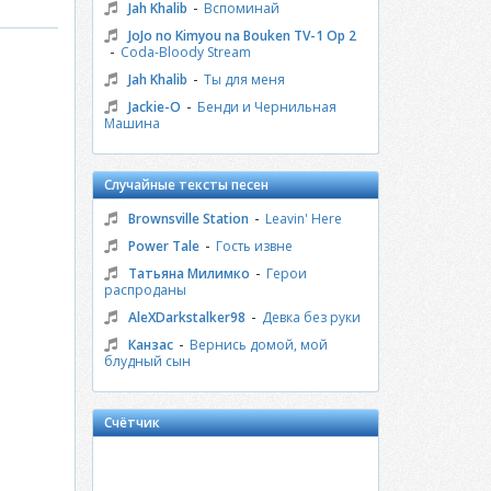
-
Jah Khalib
Вспоминай
JoJo no Kimyou na Bouken TV-1 Op 2
-
Coda-Bloody Stream
-
Jah Khalib
Ты для меня
-
Jackie-O
Бенди и Чернильная
Машина
Случайные тексты песен
-
Brownsville Station
Leavin' Here
-
Power Tale
Гость извне
-
Татьяна Милимко
Герои
распроданы
-
AleXDarkstalker98
Девка без руки
-
Канзас
Вернись домой, мой
блудный сын
Счётчик