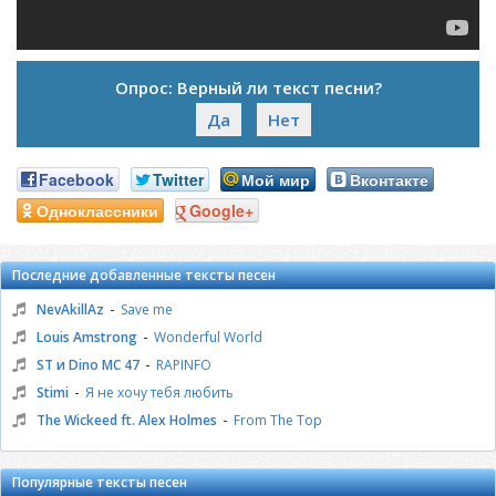
Опрос: Верный ли текст песни?
Да
Нет
Facebook
Twitter
Мой мир
Вконтакте
Одноклассники
Google+
Последние добавленные тексты песен
-
NevAkillAz
Save me
-
Louis Amstrong
Wonderful World
-
ST и Dino MC 47
RAPINFO
-
Stimi
Я не хочу тебя любить
-
The Wickeed ft. Alex Holmes
From The Top
Популярные тексты песен