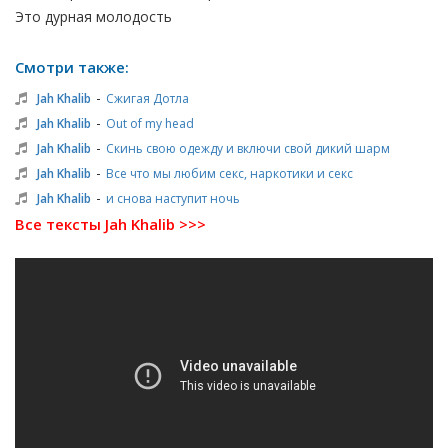
Это дурная молодость
Смотри также:
-
Jah Khalib
Сжигая Дотла
-
Jah Khalib
Out of my head
-
Jah Khalib
Скинь свою одежду и включи свой дикий шарм
-
Jah Khalib
Все что мы любим секс, наркотики и секс
-
Jah Khalib
и снова наступит ночь
Все тексты Jah Khalib >>>