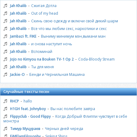
-
Jah Khalib
Сжигая Дотла
-
Jah Khalib
Out of my head
-
Jah Khalib
Скинь свою одежду и включи свой дикий шарм
-
Jah Khalib
Все что мы любим секс, наркотики и секс
-
Jambazi ft. FIKE
Выниму минимум мэн,вымани ман
-
Jah Khalib
и снова наступит ночь
-
Jah Khalib
Вспоминай
-
JoJo no Kimyou na Bouken TV-1 Op 2
Coda-Bloody Stream
-
Jah Khalib
Ты для меня
-
Jackie-O
Бенди и Чернильная Машина
Случайные тексты песен
-
RHCP
hallo
-
H1GH feat. Johnyboy
Вы нас полюбите завтра
-
Flippyclub - Good Flippy
Когда Добрый Флиппи чувствует в себе
монстра
-
Тимур Муцураев
Черных дней череда
-
FiMFlamFilosophy
Sinking Ships