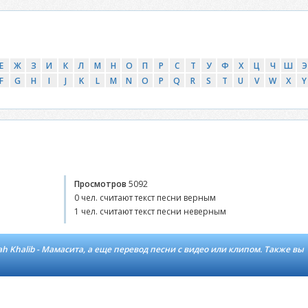
Е
Ж
З
И
К
Л
М
Н
О
П
Р
С
Т
У
Ф
Х
Ц
Ч
Ш
Э
F
G
H
I
J
K
L
M
N
O
P
Q
R
S
T
U
V
W
X
Y
Просмотров
5092
0 чел. считают текст песни верным
1 чел. считают текст песни неверным
h Khalib - Мамасита, а еще перевод песни с видео или клипом. Также вы