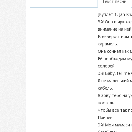
Текст песни
[Куплет 1, Jah Kha
Эй! Она в ярко-к
внимание на ней
В невероятном т
карамель.
Она сочная как м
Ей необходим му
соловей.
Эй! Baby, tell me
Я не маленький 
кабель.
Я зову тебя на у
постель.
Чтобы все так п
Припев:
Эй! Моя мамасит