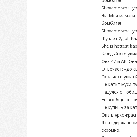
бомбита!
Show me what you 
Эй! Моя мамасит
бомбита!
Show me what you 
[Куплет 2, Jah Kha
She is hottest b
Каждый кто увид
Она 47-й АК. Она
Отвечает: «До с
Сколько в уши ей
Не катит муси-пу
Надулся от обид
Ее вообще не гру
Не купишь за кап
Она в ярко-крас
Я на сдержанном
скромно.