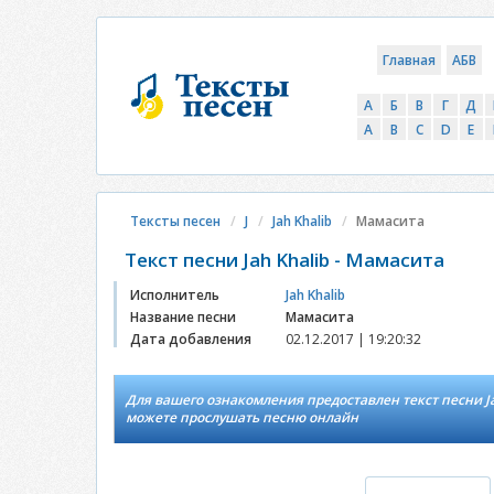
Главная
АБВ
А
Б
В
Г
Д
A
B
C
D
E
Тексты песен
J
Jah Khalib
Мамасита
Текст песни Jah Khalib - Мамасита
Исполнитель
Jah Khalib
Название песни
Мамасита
Дата добавления
02.12.2017 | 19:20:32
Для вашего ознакомления предоставлен текст песни Ja
можете прослушать песню онлайн