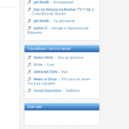
-
Jah Khalib
Вспоминай
JoJo no Kimyou na Bouken TV-1 Op 2
-
Coda-Bloody Stream
-
Jah Khalib
Ты для меня
-
Jackie-O
Бенди и Чернильная
Машина
Случайные тексты песен
-
Amiso Wott
Зеч лу яратонэ
-
St1m
Снег
-
AWOLNATION
Run
-
Яникс и Окси
Эта сука не знает
что в ее спрайте
-
Social Distortion
Faithless
Счётчик