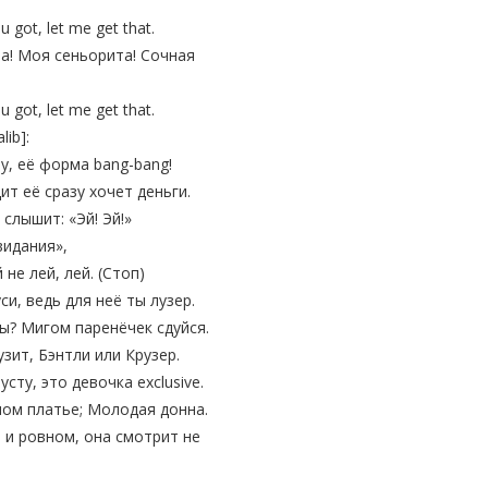
got, let me get that.
а! Моя сеньорита! Сочная
got, let me get that.
lib]:
aby, её форма bang-bang!
ит её сразу хочет деньги.
 слышит: «Эй! Эй!»
видания»,
 не лей, лей. (Стоп)
си, ведь для неё ты лузер.
ы? Мигом паренёчек сдуйся.
зит, Бэнтли или Крузер.
усту, это девочка exclusive.
ном платье; Молодая донна.
 и ровном, она смотрит не