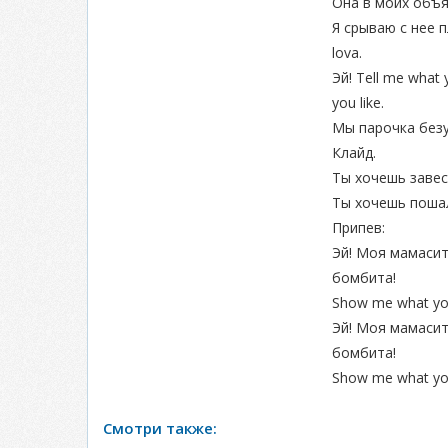
Она в моих объя
Я срываю с нее п
lova.
Эй! Tell me what 
you like.
Мы парочка безу
Клайд.
Ты хочешь завес
Ты хочешь пошал
Припев:
Эй! Моя мамасит
бомбита!
Show me what you 
Эй! Моя мамасит
бомбита!
Show me what you 
Смотри также: