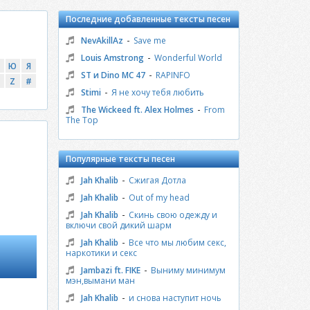
Последние добавленные тексты песен
-
NevAkillAz
Save me
-
Louis Amstrong
Wonderful World
Ю
Я
-
ST и Dino MC 47
RAPINFO
Z
#
-
Stimi
Я не хочу тебя любить
-
The Wickeed ft. Alex Holmes
From
The Top
Популярные тексты песен
-
Jah Khalib
Сжигая Дотла
-
Jah Khalib
Out of my head
-
Jah Khalib
Скинь свою одежду и
включи свой дикий шарм
-
Jah Khalib
Все что мы любим секс,
наркотики и секс
-
Jambazi ft. FIKE
Выниму минимум
мэн,вымани ман
-
Jah Khalib
и снова наступит ночь