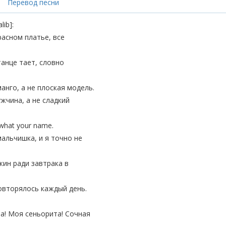
Перевод песни
lib]:
расном платье, все
.
анце тает, словно
анго, а не плоская модель.
жчина, а не сладкий
 what your name.
мальчишка, и я точно не
жин ради завтрака в
овторялось каждый день.
а! Моя сеньорита! Сочная