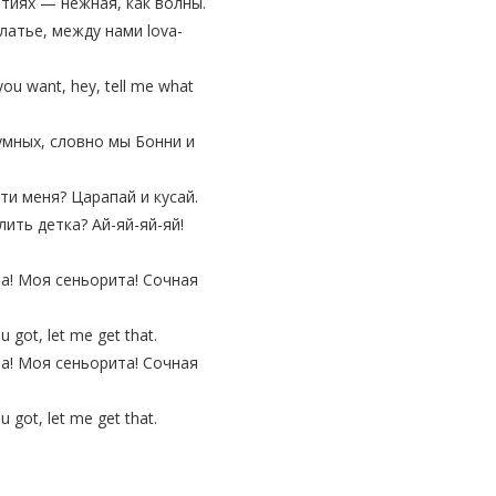
тиях — нежная, как волны.
латье, между нами lova-
you want, hey, tell me what
мных, словно мы Бонни и
ти меня? Царапай и кусай.
ить детка? Ай-яй-яй-яй!
а! Моя сеньорита! Сочная
got, let me get that.
а! Моя сеньорита! Сочная
got, let me get that.