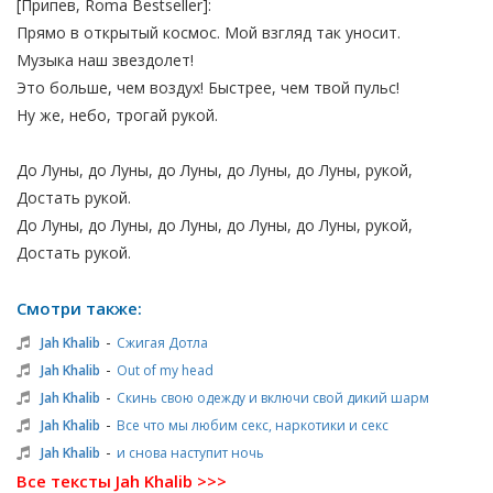
[Припев, Roma Bestseller]:
Прямо в открытый космос. Мой взгляд так уносит.
Музыка наш звездолет!
Это больше, чем воздух! Быстрее, чем твой пульс!
Ну же, небо, трогай рукой.
До Луны, до Луны, до Луны, до Луны, до Луны, рукой,
Достать рукой.
До Луны, до Луны, до Луны, до Луны, до Луны, рукой,
Достать рукой.
Смотри также:
-
Jah Khalib
Сжигая Дотла
-
Jah Khalib
Out of my head
-
Jah Khalib
Скинь свою одежду и включи свой дикий шарм
-
Jah Khalib
Все что мы любим секс, наркотики и секс
-
Jah Khalib
и снова наступит ночь
Все тексты Jah Khalib >>>