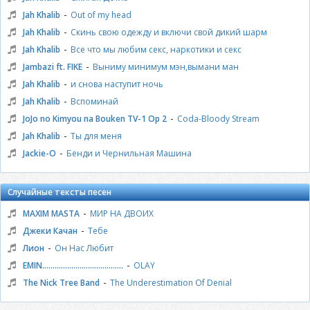
-
Jah Khalib
Out of my head
-
Jah Khalib
Скинь свою одежду и включи свой дикий шарм
-
Jah Khalib
Все что мы любим секс, наркотики и секс
-
Jambazi ft. FIKE
Выниму минимум мэн,вымани ман
-
Jah Khalib
и снова наступит ночь
-
Jah Khalib
Вспоминай
-
JoJo no Kimyou na Bouken TV-1 Op 2
Coda-Bloody Stream
-
Jah Khalib
Ты для меня
-
Jackie-O
Бенди и Чернильная Машина
Случайные тексты песен
-
MAXIM MASTA
МИР НА ДВОИХ
-
Джеки Качан
Тебе
-
Лион
Он Нас Любит
-
EMIN.......................................
OLAY
-
The Nick Tree Band
The Underestimation Of Denial