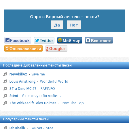
Опрос: Верный ли текст песни?
Да
Нет
Facebook
Twitter
Мой мир
Вконтакте
Одноклассники
Google+
Последние добавленные тексты песен
-
NevAkillAz
Save me
-
Louis Amstrong
Wonderful World
-
ST и Dino MC 47
RAPINFO
-
Stimi
Я не хочу тебя любить
-
The Wickeed ft. Alex Holmes
From The Top
Популярные тексты песен
-
Jah Khalib
Сжигая Дотла