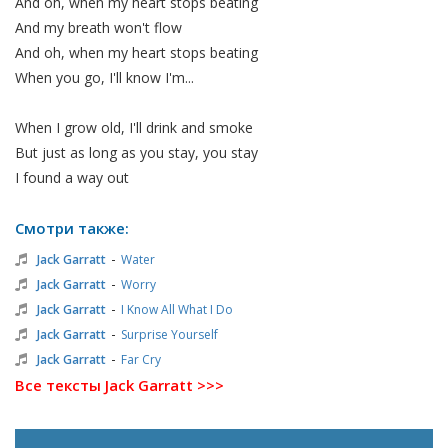
And oh, when my heart stops beating
And my breath won't flow
And oh, when my heart stops beating
When you go, I'll know I'm...
When I grow old, I'll drink and smoke
But just as long as you stay, you stay
I found a way out
Смотри также:
-
Jack Garratt
Water
-
Jack Garratt
Worry
-
Jack Garratt
I Know All What I Do
-
Jack Garratt
Surprise Yourself
-
Jack Garratt
Far Cry
Все тексты Jack Garratt >>>