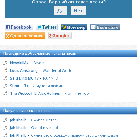
Опрос: Верный ли текст песни?
Да
Нет
Facebook
Twitter
Мой мир
Вконтакте
Одноклассники
Google+
Последние добавленные тексты песен
-
NevAkillAz
Save me
-
Louis Amstrong
Wonderful World
-
ST и Dino MC 47
RAPINFO
-
Stimi
Я не хочу тебя любить
-
The Wickeed ft. Alex Holmes
From The Top
Популярные тексты песен
-
Jah Khalib
Сжигая Дотла
-
Jah Khalib
Out of my head
-
Jah Khalib
Скинь свою одежду и включи свой дикий шарм