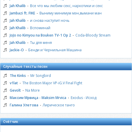
-
Jah Khalib
Все что мы любим секс, наркотики и секс
-
Jambazi ft. FIKE
Выниму минимум мэн,вымани ман
-
Jah Khalib
и снова наступит ночь
-
Jah Khalib
Вспоминай
-
JoJo no Kimyou na Bouken TV-1 Op 2
Coda-Bloody Stream
-
Jah Khalib
Ты для меня
-
Jackie-O
Бенди и Чернильная Машина
Случайные тексты песен
-
The Kinks
Mr Songbird
-
v1lat
The Boston Major VP-iG.V Final Fight
-
Gevolt
Na More
-
Максим Мрвица - Maksim Mrvica
Exodus - Исход
-
Галина Улетова
Лирическое танго
Счётчик