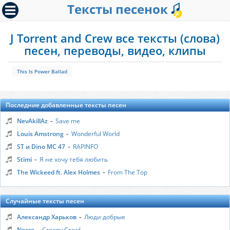
Тексты песенок
J Torrent and Crew все тексты (слова)
песен, переводы, видео, клипы
This Is Power Ballad
Последние добавленные тексты песен
-
NevAkillAz
Save me
-
Louis Amstrong
Wonderful World
-
ST и Dino MC 47
RAPINFO
-
Stimi
Я не хочу тебя любить
-
The Wickeed ft. Alex Holmes
From The Top
Случайные тексты песен
-
Александр Харьков
Люди добрые
-
Necro
Creepy Crawl