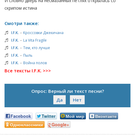
И словно дверь на несмазанных петлях открылась со
скрипом истина
Смотри также:
-
I.F.K.
Кроссовки Джекичана
-
I.F.K.
La Vita Fragile
-
I.F.K.
Тем, кто лучше
-
I.F.K.
Пыль
-
I.F.K.
Война полов
Все тексты I.F.K. >>>
Опрос: Верный ли текст песни?
Да
Нет
Facebook
Twitter
Мой мир
Вконтакте
Одноклассники
Google+