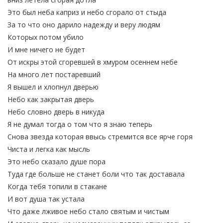
Это был неба каприз и небо сгорало от стыда
За то что оно дарило надежду и веру людям
Которых потом убило
И мне ничего не будет
От искры этой сгоревшей в хмуром осеннем небе
На много лет постаревший
Я вышел и хлопнул дверью
Небо как закрытая дверь
Небо словно дверь в никуда
Я не думал тогда о том что я знаю теперь
Снова звезда которая ввысь стремится все ярче горя
Чиста и легка как мысль
Это небо сказало душе пора
Туда где больше не станет боли что так доставала
Когда тебя топили в стакане
И вот душа так устала
Что даже лживое небо стало святым и чистым