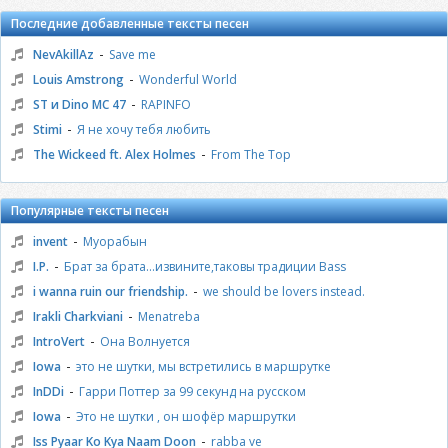
Последние добавленные тексты песен
-
NevAkillAz
Save me
-
Louis Amstrong
Wonderful World
-
ST и Dino MC 47
RAPINFO
-
Stimi
Я не хочу тебя любить
-
The Wickeed ft. Alex Holmes
From The Top
Популярные тексты песен
-
invent
Муорабын
-
I.P.
Брат за брата...извините,таковы традиции Bass
-
i wanna ruin our friendship.
we should be lovers instead.
-
Irakli Charkviani
Menatreba
-
IntroVert
Она Волнуется
-
Iowa
это не шутки, мы встретились в маршрутке
-
InDDi
Гарри Поттер за 99 секунд на русском
-
Iowa
Это не шутки , он шофёр маршрутки
-
Iss Pyaar Ko Kya Naam Doon
rabba ve